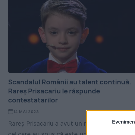
Scandalul Românii au talent continuă.
Rareș Prisacariu le răspunde
contestatarilor
14 MAI 2023
Evenimentu
Rareș Prisacariu a avut un mesaj atât pentru
cei care au spus că este un copil exploatat ș