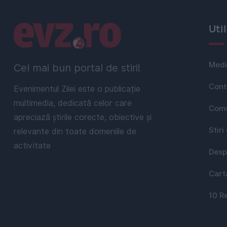
Linkuri utile
Uti
Medi
Cel mai bun portal de stiri!
Cont
Evenimentul Zilei este o publicație
multimedia, dedicată celor care
Comu
apreciază știrile corecte, obiective și
Stiri
relevante din toate domeniile de
activitate
Desp
Cart
10 R