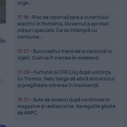
urge...
17:18
-
Risc de raționalizare a curentului
electric în România. Guvernul a aprobat
măsuri speciale. Ce se întâmplă cu
consuma...
 în
17:07
-
Bucureștiul trece de la caniculă la
vijelii. Cum va fi vremea în weekend
17:00
-
Furtună la CFR Cluj după umilința
cu Tromso. Nelu Varga dă afară antrenorul
”,
și pregătește intrarea în insolvență
16:51
-
Sute de amenzi după controale în
magazine și restaurante. Neregulile găsite
de ANPC