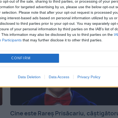
to opt-out of the sale, sharing to third parties, or processing of your per
formation for targeted advertising by us, please use the below opt-out s
postate pe rețelele de socializare, ca mesa
r selection. Please note that after your opt-out request is processed y
motivaționale. Din acest motiv, pentru
eing interest-based ads based on personal information utilized by us or
disclosed to third parties prior to your opt-out. You may separately opt-
simplul motiv că...
losure of your personal information by third parties on the IAB’s list of
. This information may also be disclosed by us to third parties on the
IA
Participants
that may further disclose it to other third parties.
CONFIRM
Data Deletion
Data Access
Privacy Policy
Cine este Rareş Prisăcariu, câștigător