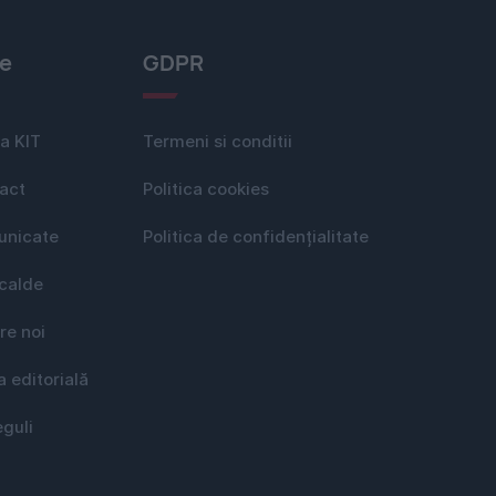
le
GDPR
a KIT
Termeni si conditii
act
Politica cookies
nicate
Politica de confidențialitate
 calde
re noi
a editorială
eguli