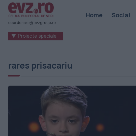
Știri
Home
Social
naționale
coordonare@evzgroup.ro
și
▼ Proiecte speciale
internaționale
|
România
rares prisacariu
-
Evenimentul
Zilei