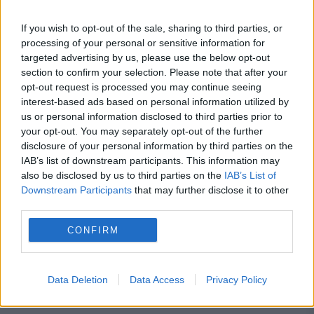
ce țară s-a întâmplat minunea
22 IANUARIE 2023
If you wish to opt-out of the sale, sharing to third parties, or
processing of your personal or sensitive information for
O femeie a născut un bebeluș gigant de 7,3
targeted advertising by us, please use the below opt-out
section to confirm your selection. Please note that after your
kilograme. Ea mai are și alți 5 copii acasă,
opt-out request is processed you may continue seeing
toți născuți mai mari decât este normal.
interest-based ads based on personal information utilized by
us or personal information disclosed to third parties prior to
Mămica a povestit cum a...
your opt-out. You may separately opt-out of the further
disclosure of your personal information by third parties on the
IAB’s list of downstream participants. This information may
also be disclosed by us to third parties on the
IAB’s List of
Downstream Participants
that may further disclose it to other
third parties.
CONFIRM
Alertă de incendiu la Spitalul de
Pediatrie 2 din Cluj-Napoca. Mai multe
Data Deletion
Data Access
Privacy Policy
etaje au fost evacuate