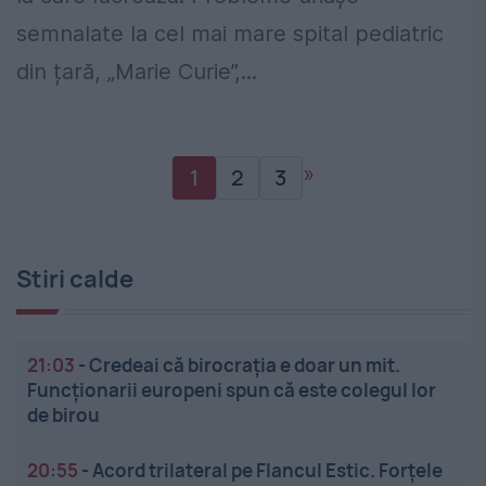
semnalate la cel mai mare spital pediatric
din țară, „Marie Curie”,...
»
1
2
3
Stiri calde
21:03
-
Credeai că birocrația e doar un mit.
Funcționarii europeni spun că este colegul lor
de birou
20:55
-
Acord trilateral pe Flancul Estic. Forțele