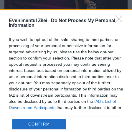
Evenimentul Zilei -
Do Not Process My Personal
Information
If you wish to opt-out of the sale, sharing to third parties, or
processing of your personal or sensitive information for
Natalia Barbu va reprezenta Republica
targeted advertising by us, please use the below opt-out
Moldova la Eurovision
section to confirm your selection. Please note that after your
opt-out request is processed you may continue seeing
18 FEBRUARIE 2024
interest-based ads based on personal information utilized by
us or personal information disclosed to third parties prior to
Interpreta Natalia Barbu va reprezenta
your opt-out. You may separately opt-out of the further
disclosure of your personal information by third parties on the
Republica Moldova la ediția 2024 a
IAB’s list of downstream participants. This information may
concursului de muzică Eurovision.
also be disclosed by us to third parties on the
IAB’s List of
Downstream Participants
that may further disclose it to other
Cântăreața Natalia Barbu a câștigat Finala
third parties.
Națională Eurovision Song Contest 2024 cu
CONFIRM