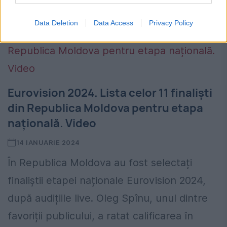
piesa „In the...
Data Deletion
Data Access
Privacy Policy
Eurovision 2024. Lista celor 11 finaliști
din Republica Moldova pentru etapa
națională. Video
14 IANUARIE 2024
În Republica Moldova au fost selectați
finaliștii etapei naționale Eurovision 2024,
după audițiile live. Oleg Spînu, unul dintre
favoriții publicului, a ratat calificarea în