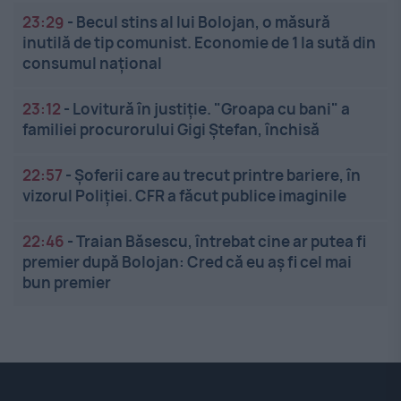
23:29
-
Becul stins al lui Bolojan, o măsură
inutilă de tip comunist. Economie de 1 la sută din
consumul național
23:12
-
Lovitură în justiție. "Groapa cu bani" a
familiei procurorului Gigi Ștefan, închisă
22:57
-
Șoferii care au trecut printre bariere, în
vizorul Poliției. CFR a făcut publice imaginile
22:46
-
Traian Băsescu, întrebat cine ar putea fi
premier după Bolojan: Cred că eu aș fi cel mai
bun premier