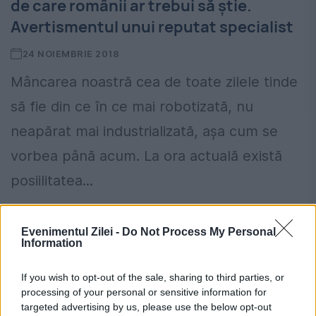
de care românii ar trebui să ştie.
Avertismentul unui reputat specialist
24 NOIEMBRIE 2018
Mâncarea noastră cea de toate zilele tinde
să fie din ce în ce mai robotizată, nu
neapărat mai industrializată, aşa cum se
vorbea până acum. La ora actuală există
posiilitatea...
Evenimentul Zilei -
Do Not Process My Personal
Information
If you wish to opt-out of the sale, sharing to third parties, or
processing of your personal or sensitive information for
targeted advertising by us, please use the below opt-out