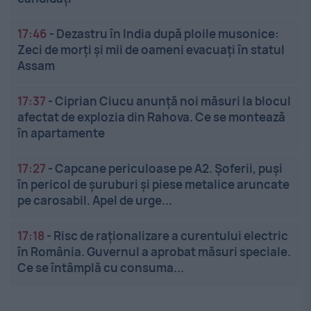
17:46
-
Dezastru în India după ploile musonice:
Zeci de morți și mii de oameni evacuați în statul
Assam
17:37
-
Ciprian Ciucu anunță noi măsuri la blocul
afectat de explozia din Rahova. Ce se montează
în apartamente
17:27
-
Capcane periculoase pe A2. Șoferii, puși
în pericol de șuruburi și piese metalice aruncate
pe carosabil. Apel de urge...
17:18
-
Risc de raționalizare a curentului electric
în România. Guvernul a aprobat măsuri speciale.
Ce se întâmplă cu consuma...