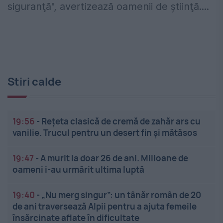
siguranţă", avertizează oamenii de ştiinţă....
Stiri calde
19:56
-
Rețeta clasică de cremă de zahăr ars cu
vanilie. Trucul pentru un desert fin și mătăsos
19:47
-
A murit la doar 26 de ani. Milioane de
oameni i-au urmărit ultima luptă
19:40
-
„Nu merg singur”: un tânăr român de 20
de ani traversează Alpii pentru a ajuta femeile
însărcinate aflate în dificultate