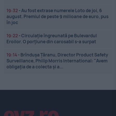
19:32
-
Au fost extrase numerele Loto de joi, 6
august. Premiul de peste 9 milioane de euro, pus
în joc
19:22
-
Circulație îngreunată pe Bulevardul
Eroilor. O porțiune din carosabil s-a surpat
19:14
-
Brîndușa Țăranu, Director Product Safety
Surveillance, Philip Morris International: "Avem
obligația de a colecta și a...
Linkuri utile