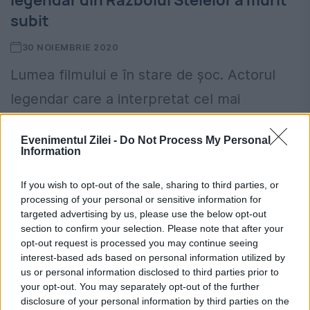
legendar din Războiul Stelelor a murit
subit
30 NOIEMBRIE 2020
Lumea filmului e în stare de șoc. Actorul
legendar care a interpretat cel mai
fascinant personaj din celebrul film
Evenimentul Zilei -
Do Not Process My Personal
“Războiul Stelelor”a murit pe neașteptate.
Information
David Prowse a devenit celebru pentru...
If you wish to opt-out of the sale, sharing to third parties, or
processing of your personal or sensitive information for
targeted advertising by us, please use the below opt-out
section to confirm your selection. Please note that after your
opt-out request is processed you may continue seeing
interest-based ads based on personal information utilized by
us or personal information disclosed to third parties prior to
your opt-out. You may separately opt-out of the further
disclosure of your personal information by third parties on the