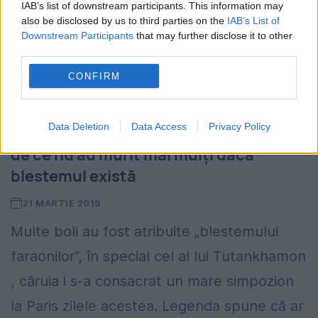
IAB’s list of downstream participants. This information may
also be disclosed by us to third parties on the
IAB’s List of
Downstream Participants
that may further disclose it to other
third parties.
CONFIRM
Coșmaruri, boală, moarte subită.
Acestea să fie blestemele lui
Data Deletion
Data Access
Privacy Policy
Tutankhamon? Egiptologii se întreabă
de ce nu au murit mai mulţi dacă
blestemul există
21 MARTIE 2019
Multe boli au fost atribuite „blestemului
faraonilor“, în special cel al lui Tutankhamon
, căruia i s-a consacrat un mare simpozion
la Paris zilele acestea. Legenda spune că ar