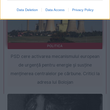
Data Deletion
Data Access
Privacy Policy
POLITICA
PSD cere activarea mecanismului european
de urgență pentru energie și susține
menținerea centralelor pe cărbune. Critici la
adresa lui Bolojan