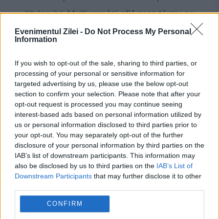
titularului. Mulți români află prea târziu ce
spune legea
Evenimentul Zilei -
Do Not Process My Personal
Information
If you wish to opt-out of the sale, sharing to third parties, or
processing of your personal or sensitive information for
targeted advertising by us, please use the below opt-out
section to confirm your selection. Please note that after your
opt-out request is processed you may continue seeing
interest-based ads based on personal information utilized by
us or personal information disclosed to third parties prior to
your opt-out. You may separately opt-out of the further
disclosure of your personal information by third parties on the
SOCIAL
IAB’s list of downstream participants. This information may
also be disclosed by us to third parties on the
IAB’s List of
A murit fondatorul primului cotidian particular
Downstream Participants
that may further disclose it to other
third parties.
independent din România
CONFIRM