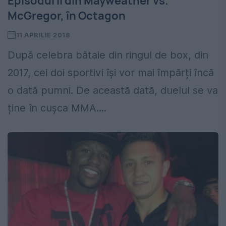
Episodul II din Mayweather vs.
McGregor, în Octagon
11 APRILIE 2018
După celebra bătaie din ringul de box, din
2017, cei doi sportivi își vor mai împărți încă
o dată pumni. De această dată, duelul se va
ține în cușca MMA....