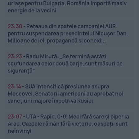
uriașe pentru Bulgaria. România importă masiv
energie de la vecini
23:30
-
Rețeaua din spatele campaniei AUR
pentru suspendarea președintelui Nicușor Dan.
Milioane de lei, propagandă și conexi...
23:23
-
Radu Miruță: „Se termină astăzi
scufundarea celor două barje, sunt măsuri de
siguranţă”
23:14
-
SUA intensifică presiunea asupra
Moscovei. Senatorii americani au aprobat noi
sancțiuni majore împotriva Rusiei
23:07
-
UTA - Rapid, 0-0. Meci fără sare și piper la
Arad. Gazdele rămân fără victorie, oaspeții sunt
neînvinși