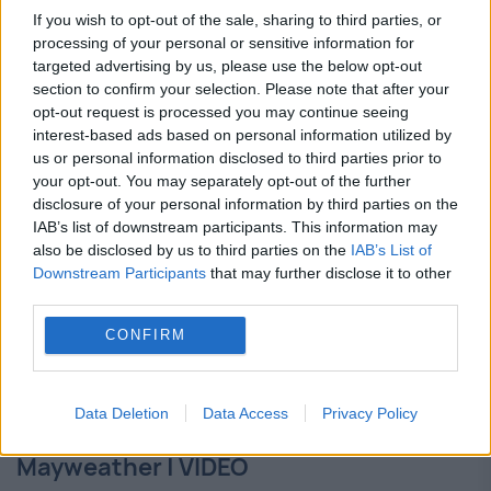
spectaculose! News alert! LIVE TEXT
If you wish to opt-out of the sale, sharing to third parties, or
27 AUGUST 2017
processing of your personal or sensitive information for
targeted advertising by us, please use the below opt-out
Floyd Mayweather vs. Conor Mcgregor,
section to confirm your selection. Please note that after your
opt-out request is processed you may continue seeing
confruntarea considerată meciul de box al
interest-based ads based on personal information utilized by
us or personal information disclosed to third parties prior to
secolului a început! Prima repriză a fost una
your opt-out. You may separately opt-out of the further
în care cei doi s-au tatonat, fiind
disclosure of your personal information by third parties on the
IAB’s list of downstream participants. This information may
surprinzătoare timidatea lui Floyd...
also be disclosed by us to third parties on the
IAB’s List of
Downstream Participants
that may further disclose it to other
third parties.
CONFIRM
Circ total la proba cântarului.
Data Deletion
Data Access
Privacy Policy
McGregor și-a bătut joc de
Mayweather | VIDEO