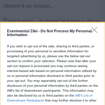
dăduseră jos steagul...
Evenimentul Zilei -
Do Not Process My Personal
Information
Ted Dumitru, „Profesor” în fotbalul
african și simbol pentru „Bafana
If you wish to opt-out of the sale, sharing to third parties, or
processing of your personal or sensitive information for
Bafana”
targeted advertising by us, please use the below opt-out
section to confirm your selection. Please note that after your
6 APRILIE 2017
opt-out request is processed you may continue seeing
interest-based ads based on personal information utilized by
În fotbalul de pe „Continentul Negru”,
us or personal information disclosed to third parties prior to
Dumitru Teodorescu (pe numele său real) i-
your opt-out. You may separately opt-out of the further
disclosure of your personal information by third parties on the
a cucerit vreme de 40 de ani pe sud-
IAB’s list of downstream participants. This information may
also be disclosed by us to third parties on the
IAB’s List of
africani. A avut, pe lângă echipele de club,
Downstream Participants
that may further disclose it to other