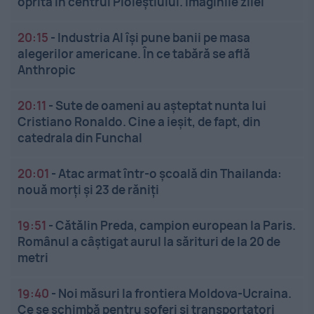
oprită în centrul Ploieștiului. Imaginile zilei
20:15
-
Industria AI își pune banii pe masa
alegerilor americane. În ce tabără se află
Anthropic
20:11
-
Sute de oameni au așteptat nunta lui
Cristiano Ronaldo. Cine a ieșit, de fapt, din
catedrala din Funchal
20:01
-
Atac armat într-o școală din Thailanda:
nouă morți și 23 de răniți
19:51
-
Cătălin Preda, campion european la Paris.
Românul a câștigat aurul la sărituri de la 20 de
metri
19:40
-
Noi măsuri la frontiera Moldova-Ucraina.
Ce se schimbă pentru șoferi și transportatori