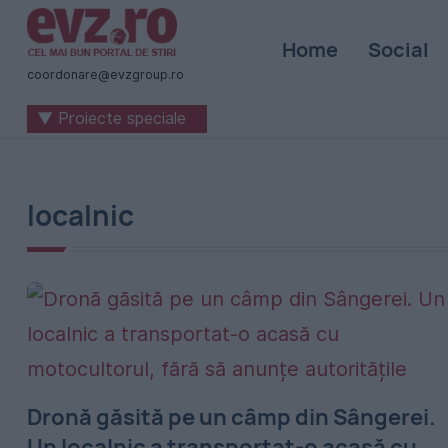
Știri
Home
Social
naționale
coordonare@evzgroup.ro
și
▼ Proiecte speciale
internaționale
|
România
localnic
-
Evenimentul
Zilei
Dronă găsită pe un câmp din Sângerei.
Un localnic a transportat-o acasă cu