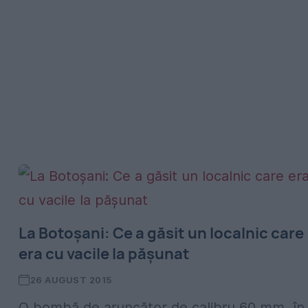
La Botoșani: Ce a găsit un localnic care
era cu vacile la pășunat
26 AUGUST 2015
O bombă de aruncător de calibru 60 mm, în