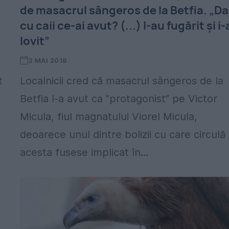
de masacrul sângeros de la Betfia. „Da
cu caii ce-ai avut? (...) I-au fugărit și i
lovit”
2 MAI 2018
t
Localnicii cred că masacrul sângeros de la
Betfia l-a avut ca ”protagonist” pe Victor
Micula, fiul magnatului Viorel Micula,
deoarece unul dintre bolizii cu care circulă
acesta fusese implicat în...