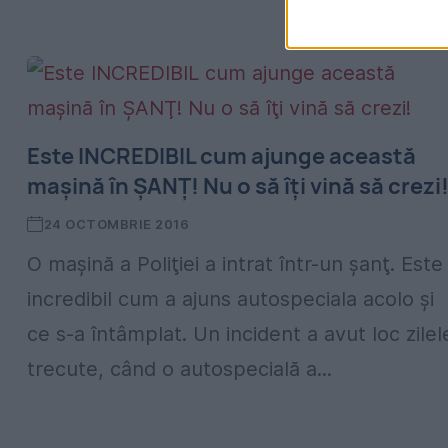
Este INCREDIBIL cum ajunge această
maşină în ŞANŢ! Nu o să îţi vină să crezi
24 OCTOMBRIE 2016
O maşină a Poliţiei a intrat într-un şanţ. Este
incredibil cum a ajuns autospeciala acolo şi
ce s-a întâmplat. Un incident a avut loc zilel
trecute, când o autospecială a...