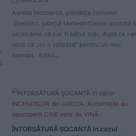
2 APRILIE 2024
Aurelia Mosoarcă, primărița comunei
Greci(n.r. județul Mehedinți)este acuzată 
un localnic că l-ar fi bătut măr, după ce i-ar
spus că „nu o votează” pentru un nou
l
mandat. Edilul...
p
ÎNTORSĂTURĂ ȘOCANTĂ în cazul