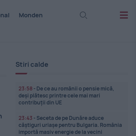
onal
Monden
Stiri calde
23:58
-
De ce au românii o pensie mică,
deși plătesc printre cele mai mari
contribuții din UE
n
23:43
-
Seceta de pe Dunăre aduce
câștiguri uriașe pentru Bulgaria. România
importă masiv energie de la vecini