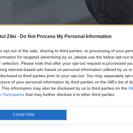
ă
l Zilei -
Do Not Process My Personal Information
to opt-out of the sale, sharing to third parties, or processing of your per
Vultur pleșuv, cu plăcuță de
formation for targeted advertising by us, please use the below opt-out s
identificare, din Bulgaria, căzut în
c
r selection. Please note that after your opt-out request is processed y
ograda unui constănțean
eing interest-based ads based on personal information utilized by us or
disclosed to third parties prior to your opt-out. You may separately opt-
losure of your personal information by third parties on the IAB’s list of
21 MARTIE 2018
. This information may also be disclosed by us to third parties on the
IA
Un vultur pleșuv, având două plăcuțe de
Participants
that may further disclose it to other third parties.
identificare pe corp, a fost găsit în comun
constănțeană Gârliciu, după ce pasărea
CONFIRM
căzuse, din cauza oboselii în curtea omului