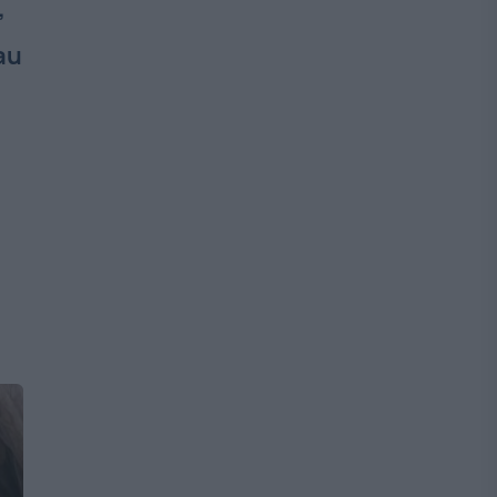
’
-au