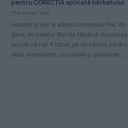
pentru CORECȚIA aplicată bărbatului
16 AUGUST 2016
Acuzații grave la adresa primarului PNL din
Șieuț din județul Bistrița Năsăud. Acesta es
acuzat că l-ar fi bătut pe un bărbat până l
lăsat inconștient, cu pumnii și picioarele....