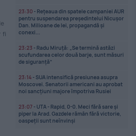
23:30
-
Rețeaua din spatele campaniei AUR
pentru suspendarea președintelui Nicușor
de
Dan. Milioane de lei, propagandă și
conexi...
 fi
23:23
-
Radu Miruță: „Se termină astăzi
scufundarea celor două barje, sunt măsuri
de siguranţă”
23:14
-
SUA intensifică presiunea asupra
Moscovei. Senatorii americani au aprobat
noi sancțiuni majore împotriva Rusiei
23:07
-
UTA - Rapid, 0-0. Meci fără sare și
piper la Arad. Gazdele rămân fără victorie,
oaspeții sunt neînvinși