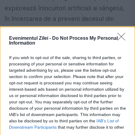
explorează înlocuitori artificiali ai sângelui,
în încercarea de a preveni decesul din
cauza lipsei de sânge. Milioane...
Evenimentul Zilei -
Do Not Process My Personal
Information
If you wish to opt-out of the sale, sharing to third parties, or
processing of your personal or sensitive information for
targeted advertising by us, please use the below opt-out
Alertă epidemiologică în România.
section to confirm your selection. Please note that after your
Sunt deja opt morți
opt-out request is processed you may continue seeing
interest-based ads based on personal information utilized by
30 IANUARIE 2025
us or personal information disclosed to third parties prior to
your opt-out. You may separately opt-out of the further
Institutul Național de Sănătate Publică
disclosure of your personal information by third parties on the
IAB’s list of downstream participants. This information may
(INSP) a emis o alertă epidemiologică din
also be disclosed by us to third parties on the
IAB’s List of
cauza creșterii continue a numărului de
Downstream Participants
that may further disclose it to other
third parties.