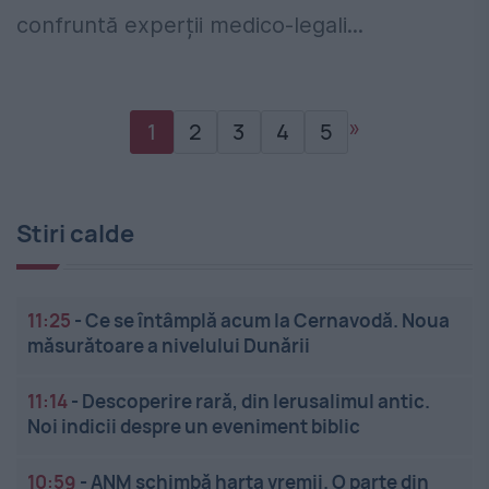
confruntă experții medico-legali...
»
1
2
3
4
5
Stiri calde
11:25
-
Ce se întâmplă acum la Cernavodă. Noua
măsurătoare a nivelului Dunării
11:14
-
Descoperire rară, din Ierusalimul antic.
Noi indicii despre un eveniment biblic
10:59
-
ANM schimbă harta vremii. O parte din