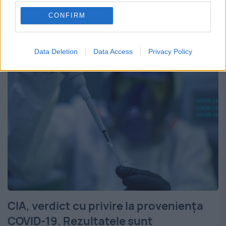
persoane cu infecții respiratorii. Numărul
CONFIRM
persoanelor infectate au depăşirt media
faţă de...
Data Deletion
Data Access
Privacy Policy
CIA, verdict cu privire la proveniența
COVID-19. Rezultatele sunt