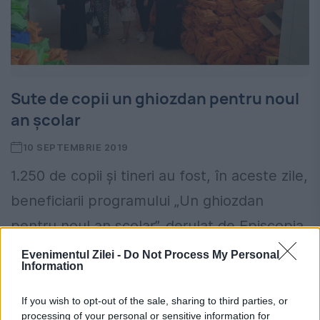
Sute de copii un ghiozdan pentru noul
an școlar
10 SEPTEMBRIE 2019
1.250 de copii și tineri au fost, în aceste zile,
beneficiarii programului „Un ghiozdan
pentru noul an şcolar”, derulat de Episcopia
Huşilor, prin Asociaţia „Filantropia Ortodoxă
Evenimentul Zilei -
Do Not Process My Personal
Information
Huşi”, coordonată de părintele...
If you wish to opt-out of the sale, sharing to third parties, or
processing of your personal or sensitive information for