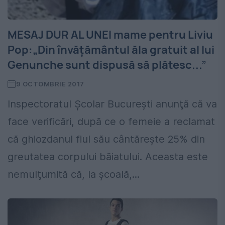
MESAJ DUR AL UNEI mame pentru Liviu
Pop:„Din învăţământul ăla gratuit al lui
Genunche sunt dispusă să plătesc...”
9 OCTOMBRIE 2017
Inspectoratul Şcolar Bucureşti anunţă că va
face verificări, după ce o femeie a reclamat
că ghiozdanul fiul său cântăreşte 25% din
greutatea corpului băiatului. Aceasta este
nemulţumită că, la şcoală,...