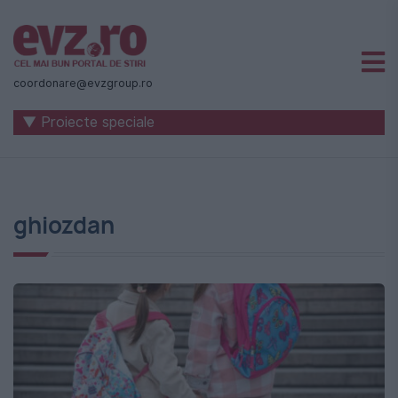
Știri
naționale
coordonare@evzgroup.ro
și
▼ Proiecte speciale
internaționale
|
România
ghiozdan
-
Evenimentul
Zilei