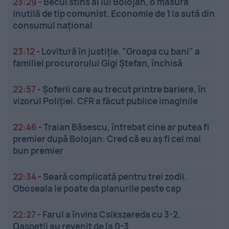
23:29
-
Becul stins al lui Bolojan, o măsură
inutilă de tip comunist. Economie de 1 la sută din
consumul național
23:12
-
Lovitură în justiție. "Groapa cu bani" a
familiei procurorului Gigi Ștefan, închisă
22:57
-
Șoferii care au trecut printre bariere, în
vizorul Poliției. CFR a făcut publice imaginile
22:46
-
Traian Băsescu, întrebat cine ar putea fi
premier după Bolojan: Cred că eu aș fi cel mai
bun premier
22:34
-
Seară complicată pentru trei zodii.
Oboseala le poate da planurile peste cap
22:27
-
Farul a învins Csikszereda cu 3-2.
Oaspeții au revenit de la 0-3