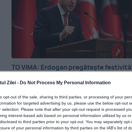
TO VIMA: Erdogan pregăteşte festivită
provocatoare la Varosha
l Zilei -
Do Not Process My Personal Information
12 NOIEMBRIE 2020
to opt-out of the sale, sharing to third parties, or processing of your per
Într-un mod provocator, turco-ciprioţii şi
formation for targeted advertising by us, please use the below opt-out s
trupele de ocupaţie turceşti din nordul
r selection. Please note that after your opt-out request is processed y
eing interest-based ads based on personal information utilized by us or
Ciprului pregătesc cu mare grabă vizita pe
disclosed to third parties prior to your opt-out. You may separately opt-
losure of your personal information by third parties on the IAB’s list of
care Tayyip Erdogan o va efectua duminică