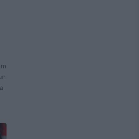
vem
un
 a