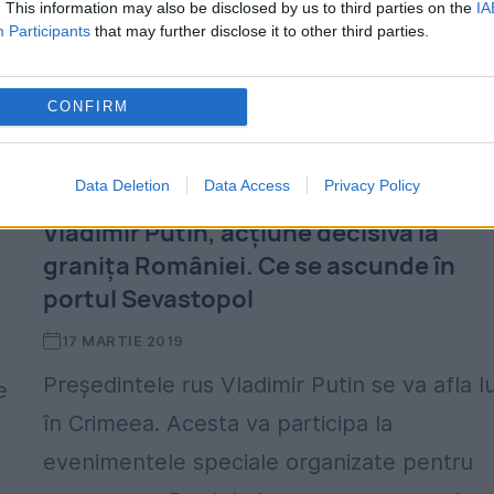
. This information may also be disclosed by us to third parties on the
IA
la Varosha. Asfaltează drumuri, montează..
Participants
that may further disclose it to other third parties.
CONFIRM
Data Deletion
Data Access
Privacy Policy
Vladimir Putin, acțiune decisivă la
granița României. Ce se ascunde în
portul Sevastopol
17 MARTIE 2019
Preşedintele rus Vladimir Putin se va afla l
e
în Crimeea. Acesta va participa la
evenimentele speciale organizate pentru