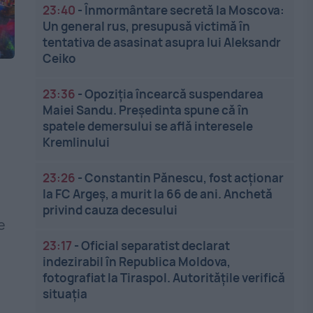
23:40
-
Înmormântare secretă la Moscova:
Un general rus, presupusă victimă în
tentativa de asasinat asupra lui Aleksandr
Ceiko
23:36
-
Opoziția încearcă suspendarea
ș
Maiei Sandu. Președinta spune că în
spatele demersului se află interesele
Kremlinului
23:26
-
Constantin Pănescu, fost acționar
la FC Argeș, a murit la 66 de ani. Anchetă
privind cauza decesului
e
23:17
-
Oficial separatist declarat
indezirabil în Republica Moldova,
fotografiat la Tiraspol. Autoritățile verifică
situația