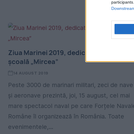
participants
Downstream 
Ziua Marinei 2019, dedicată navei
școală „Mircea”
14 AUGUST 2019
Peste 3000 de marinari militari, zeci de nave
și aeronave prezintă, joi, 15 august, cel mai
mare spectacol naval pe care Forțele Naval
Române îl organizează în România. Toate
evenimentele,...