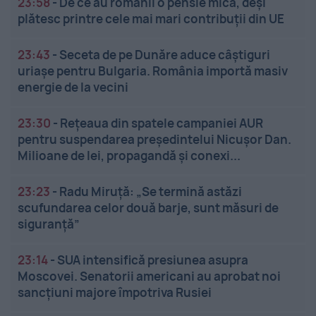
23:58
-
De ce au românii o pensie mică, deși
plătesc printre cele mai mari contribuții din UE
23:43
-
Seceta de pe Dunăre aduce câștiguri
uriașe pentru Bulgaria. România importă masiv
energie de la vecini
23:30
-
Rețeaua din spatele campaniei AUR
pentru suspendarea președintelui Nicușor Dan.
Milioane de lei, propagandă și conexi...
23:23
-
Radu Miruță: „Se termină astăzi
scufundarea celor două barje, sunt măsuri de
siguranţă”
23:14
-
SUA intensifică presiunea asupra
Moscovei. Senatorii americani au aprobat noi
sancțiuni majore împotriva Rusiei