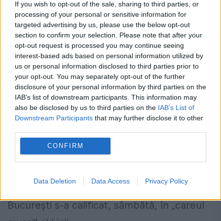
If you wish to opt-out of the sale, sharing to third parties, or
processing of your personal or sensitive information for
targeted advertising by us, please use the below opt-out
section to confirm your selection. Please note that after your
opt-out request is processed you may continue seeing
interest-based ads based on personal information utilized by
us or personal information disclosed to third parties prior to
your opt-out. You may separately opt-out of the further
CALIFICARE pentru CSM București.
disclosure of your personal information by third parties on the
Româncele vor evolua în FINAL FOUR și
IAB’s list of downstream participants. This information may
also be disclosed by us to third parties on the
IAB’s List of
se vor bate din nou pentru trofeu
Downstream Participants
that may further disclose it to other
third parties.
15 APRILIE 2017
CONFIRM
CSM București s-a calificat, sâmbătă, în
Final Four, după ce s-a impus în deplasare,
Data Deletion
Data Access
Privacy Policy
la Ferencvaros, scor 26-27 (14-15). CSM
București s-a calificat, sâmbătă, în „careul