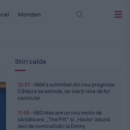
onal
Monden
Stiri calde
12:07
-
ANM a schimbat din nou prognoza.
Căldura se extinde, iar marți vine vârful
caniculei
11:58
-
HBO Max are un nou motiv de
sărbătoare. „The Pitt” și „Hacks” adună
zeci de nominalizări la Emmy