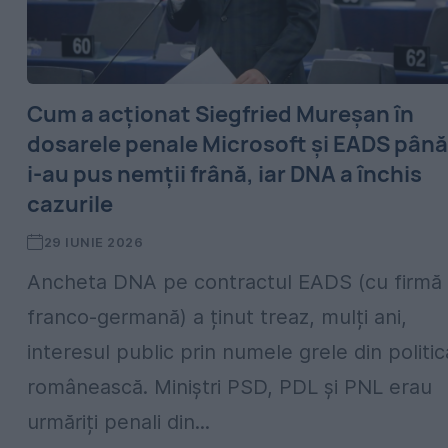
Cum a acționat Siegfried Mureșan în
dosarele penale Microsoft și EADS până
i-au pus nemții frână, iar DNA a închis
cazurile
29 IUNIE 2026
Ancheta DNA pe contractul EADS (cu firmă
franco-germană) a ținut treaz, mulți ani,
interesul public prin numele grele din politic
românească. Miniștri PSD, PDL și PNL erau
urmăriți penali din...