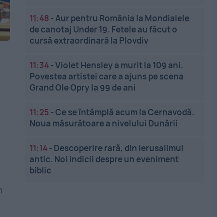
11:48
-
Aur pentru România la Mondialele
de canotaj Under 19. Fetele au făcut o
cursă extraordinară la Plovdiv
11:34
-
Violet Hensley a murit la 109 ani.
Povestea artistei care a ajuns pe scena
Grand Ole Opry la 99 de ani
11:25
-
Ce se întâmplă acum la Cernavodă.
Noua măsurătoare a nivelului Dunării
11:14
-
Descoperire rară, din Ierusalimul
antic. Noi indicii despre un eveniment
biblic
n