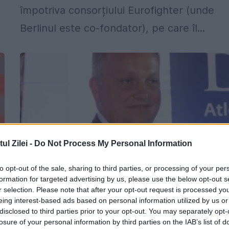
împotriva consorțiului Eurofighter (unde
Berlinul este co-fondator), pe care îl...
l Zilei -
Do Not Process My Personal Information
to opt-out of the sale, sharing to third parties, or processing of your per
formation for targeted advertising by us, please use the below opt-out s
r selection. Please note that after your opt-out request is processed y
Dosarul „EADS-Microsoft”. Prietenii lui
eing interest-based ads based on personal information utilized by us or
Florică din Guvern recunosc relațiile c
disclosed to third parties prior to your opt-out. You may separately opt-
losure of your personal information by third parties on the IAB’s list of
d
mituitorul, dar nu și șpaga | EXCLUSIV