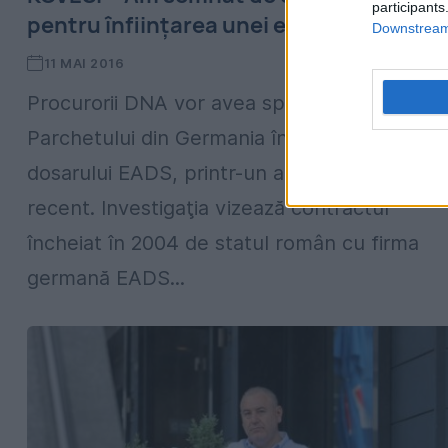
participants
pentru înființarea unei echipe comune"
Downstream 
11 MAI 2016
Procurorii DNA vor avea sprijinul membrilor
Parchetului din Germania în anchetarea
dosarului EADS, printr-un acord semnat
recent. Investigaţia vizează contractul
încheiat în 2004 de statul român cu firma
germană EADS...