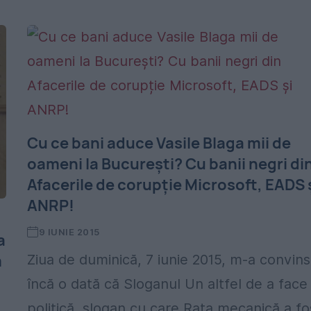
Cu ce bani aduce Vasile Blaga mii de
oameni la București? Cu banii negri di
Afacerile de corupție Microsoft, EADS 
ANRP!
9 IUNIE 2015
a
m
Ziua de duminică, 7 iunie 2015, m-a convins
încă o dată că Sloganul Un altfel de a face
politică, slogan cu care Rața mecanică a fo