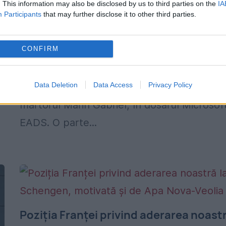
. This information may also be disclosed by us to third parties on the
IA
PREMIUM
Participants
that may further disclose it to other third parties.
13 OCTOMBRIE 2015
CONFIRM
Politicieni, oameni de afaceri, înalți demnita
sau consilieri influenți apar pomeniți într-o
Data Deletion
Data Access
Privacy Policy
declarație dată la DNA în iunie 2014 de
martorul Marin Gabriel, în dosarul Microsof
EADS. O parte...
Poziția Franței privind aderarea noast