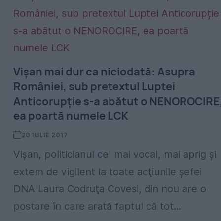
Vişan mai dur ca niciodată: Asupra
României, sub pretextul Luptei
Anticorupție s-a abătut o NENOROCIRE
ea poartă numele LCK
20 IULIE 2017
Vişan, politicianul cel mai vocal, mai aprig şi
extem de vigilent la toate acţiunile şefei
DNA Laura Codruţa Covesi, din nou are o
postare în care arată faptul că tot...