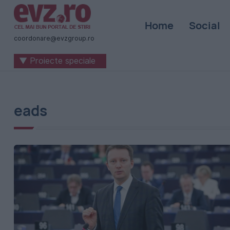
Știri
Home
Social
naționale
coordonare@evzgroup.ro
și
▼ Proiecte speciale
internaționale
|
România
eads
-
Evenimentul
Zilei