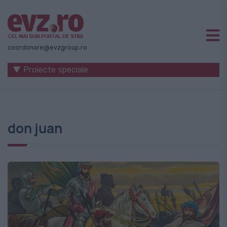
Știri
naționale
coordonare@evzgroup.ro
și
▼ Proiecte speciale
internaționale
|
România
don juan
-
Evenimentul
Zilei