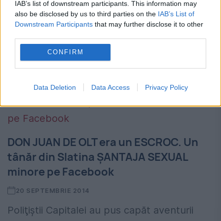
vegheze asupra culturii în capitala
IAB’s list of downstream participants. This information may
also be disclosed by us to third parties on the
IAB’s List of
Teleormanului, Alexandria, scriitorul Elisei
Downstream Participants
that may further disclose it to other
Virgil Dobrică a lansat un nou roman, în
third parties.
care autorul a folosit nume fictive pentru...
CONFIRM
Data Deletion
Data Access
Privacy Policy
DON JUAN DE OLT era un ESCROC. Un
tânăr din Slatina ȘANTAJA SEXUAL
minore pe Facebook
20 SEPTEMBRIE 2014
Poliţiştii Capitalei au pus capăt aventurii