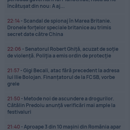
încătuşat din nou: A aj...
22:14
-
Scandal de spionaj în Marea Britanie.
Dronele forțelor speciale britanice au trimis
secret date către China
22:06
-
Senatorul Robert Ghiță, acuzat de soție
de violență. Poliția a emis ordin de protecție
21:57
-
Gigi Becali, atac fără precedent la adresa
lui Ilie Bolojan. Finanțatorul de la FCSB, vorbe
grele
21:50
-
Metode noi de ascundere a drogurilor.
Cătălin Predoiu anunță verificări mai ample la
festivaluri
21:40
-
Aproape 3 din 10 mașini din România apar