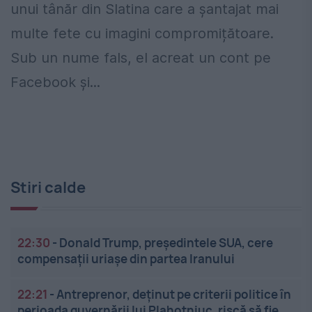
unui tânăr din Slatina care a șantajat mai
multe fete cu imagini compromițătoare.
Sub un nume fals, el acreat un cont pe
Facebook și...
Stiri calde
22:30
-
Donald Trump, președintele SUA, cere
compensații uriașe din partea Iranului
22:21
-
Antreprenor, deţinut pe criterii politice în
perioada guvernării lui Plahotniuc, riscă să fie