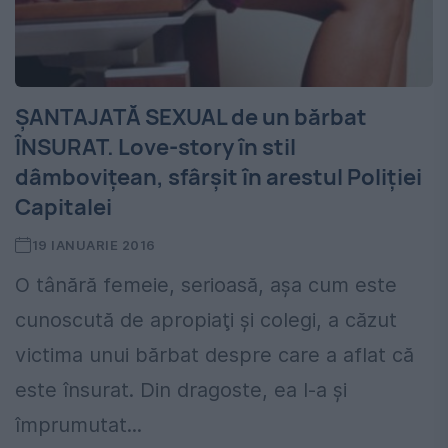
ŞANTAJATĂ SEXUAL de un bărbat
ÎNSURAT. Love-story în stil
dâmboviţean, sfârşit în arestul Poliţiei
Capitalei
19 IANUARIE 2016
O tânără femeie, serioasă, aşa cum este
cunoscută de apropiaţi şi colegi, a căzut
victima unui bărbat despre care a aflat că
este însurat. Din dragoste, ea l-a şi
împrumutat...