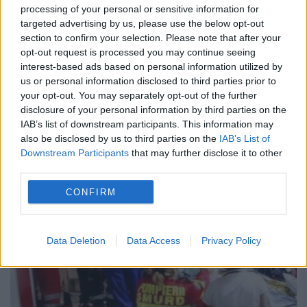
processing of your personal or sensitive information for
oameni, în urmă cu 12 ani
targeted advertising by us, please use the below opt-out
section to confirm your selection. Please note that after your
10 IUNIE 2016
opt-out request is processed you may continue seeing
interest-based ads based on personal information utilized by
Incidentul care a condus la incendierea unui
us or personal information disclosed to third parties prior to
camion plin cu butelii, în judeţul Buzău, a
your opt-out. You may separately opt-out of the further
disclosure of your personal information by third parties on the
readus în actualitate una dintre cele mai
IAB’s list of downstream participants. This information may
also be disclosed by us to third parties on the
IAB’s List of
mari tragedii din ultimii 26 de ani: explozia...
Downstream Participants
that may further disclose it to other
third parties.
CONFIRM
Data Deletion
Data Access
Privacy Policy