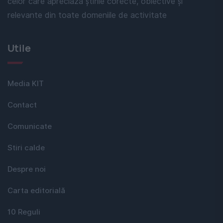
celor care apreciază știrile corecte, obiective și
relevante din toate domeniile de activitate
Utile
Media KIT
Contact
Comunicate
Stiri calde
Despre noi
Carta editorială
10 Reguli