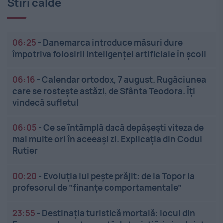
Stiri calde
06:25
-
Danemarca introduce măsuri dure
împotriva folosirii inteligenței artificiale în școli
06:16
-
Calendar ortodox, 7 august. Rugăciunea
care se rostește astăzi, de Sfânta Teodora. Îți
vindecă sufletul
06:05
-
Ce se întâmplă dacă depășești viteza de
mai multe ori în aceeași zi. Explicația din Codul
Rutier
00:20
-
Evoluția lui pește prăjit: de la Topor la
profesorul de ”finanțe comportamentale”
23:55
-
Destinația turistică mortală: locul din