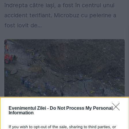
îndrepta către Iași, a fost în centrul unui
accident terifiant. Microbuz cu pelerine a
fost lovit de...
Evenimentul Zilei -
Do Not Process My Personal
Information
COINCIDENŢĂ DRAMATICĂ. EXPLOZIE la
Mihăileşti, locul în care AU MURIT 18
If you wish to opt-out of the sale, sharing to third parties, or