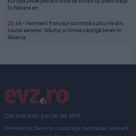
Europa unde peste o sută de turiști își pierd viața
în fiecare an
23:46
-
Fermierii francezi schimbă culturile din
cauza secetei. Năutul și lintea câștigă teren în
Alsacia
Linkuri utile
Cel mai bun portal de stiri!
Evenimentul Zilei este o publicație multimedia, dedicată