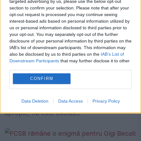
targeted advertising by us, please use the below opt-out
section to confirm your selection. Please note that after your
opt-out request is processed you may continue seeing
interest-based ads based on personal information utilized by
us or personal information disclosed to third parties prior to
FCSB e cu gândul la Teja. Dică iese la
your opt-out. You may separately opt-out of the further
disclosure of your personal information by third parties on the
contraatac
IAB’s list of downstream participants. This information may
also be disclosed by us to third parties on the
IAB’s List of
10 DECEMBRIE 2018
Downstream Participants
that may further disclose it to other
third parties.
FCSB nu merge deloc cum visa Gigi Becali,
iar primul care este tras la răspundere
CONFIRM
pentru ultimele rezultate este tehnicianul
Nicolae Dică. Cum pauza competițională se
Data Deletion
Data Access
Privacy Policy
apropie, nu este exclus...