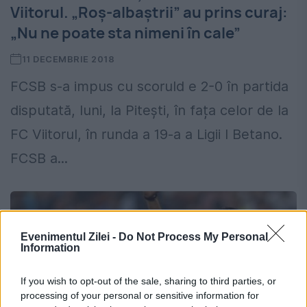
Viitorul. „Roș-albaștrii” au prins curaj:
„Nu ne poate sta nimeni în cale”
11 DECEMBRIE 2018
FCSB s-a impus cu scoruld e 2-0 în partida
disputată, luni, la Pitești, în fața celor de la
FC Viitorul, în runda a 19-a a Ligii I Betano.
FCSB a...
Evenimentul Zilei -
Do Not Process My Personal
Information
If you wish to opt-out of the sale, sharing to third parties, or
processing of your personal or sensitive information for