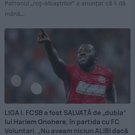
Patronul „roș-albaștrilor” a anunțat că îi dă
mână...
LIGA I. FCSB a fost SALVATĂ de „dubla”
lui Harlem Gnohere, în partida cu FC
Voluntari. „Nu aveam niciun ALIBI dacă