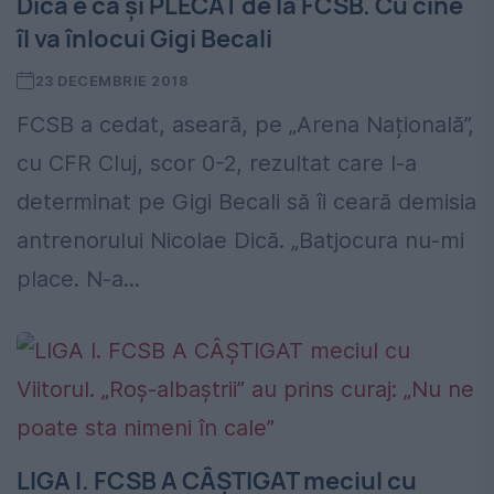
Dică e ca și PLECAT de la FCSB. Cu cine
îl va înlocui Gigi Becali
23 DECEMBRIE 2018
FCSB a cedat, aseară, pe „Arena Națională”,
cu CFR Cluj, scor 0-2, rezultat care l-a
determinat pe Gigi Becali să îi ceară demisia
antrenorului Nicolae Dică. „Batjocura nu-mi
place. N-a...
LIGA I. FCSB A CÂȘTIGAT meciul cu