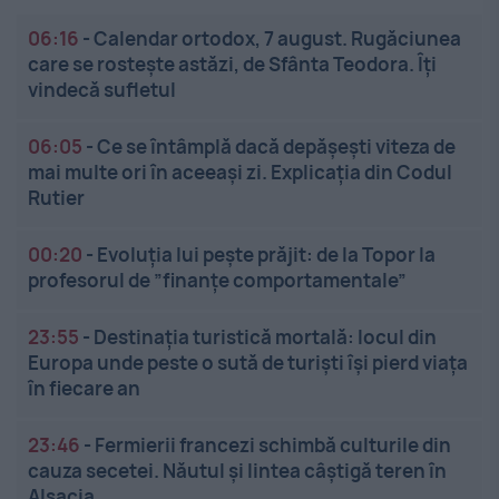
06:16
-
Calendar ortodox, 7 august. Rugăciunea
care se rostește astăzi, de Sfânta Teodora. Îți
vindecă sufletul
06:05
-
Ce se întâmplă dacă depășești viteza de
mai multe ori în aceeași zi. Explicația din Codul
Rutier
00:20
-
Evoluția lui pește prăjit: de la Topor la
profesorul de ”finanțe comportamentale”
23:55
-
Destinația turistică mortală: locul din
Europa unde peste o sută de turiști își pierd viața
în fiecare an
23:46
-
Fermierii francezi schimbă culturile din
cauza secetei. Năutul și lintea câștigă teren în
Alsacia