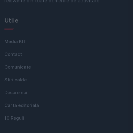
relevante din toate domeniile de activitate
Utile
Media KIT
Contact
Comunicate
Stiri calde
Despre noi
Carta editorială
10 Reguli