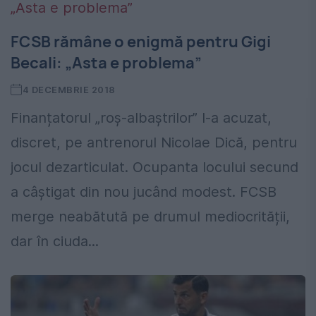
FCSB rămâne o enigmă pentru Gigi
Becali: „Asta e problema”
4 DECEMBRIE 2018
Finanțatorul „roș-albaștrilor” l-a acuzat,
discret, pe antrenorul Nicolae Dică, pentru
jocul dezarticulat. Ocupanta locului secund
a câștigat din nou jucând modest. FCSB
merge neabătută pe drumul mediocrității,
dar în ciuda...