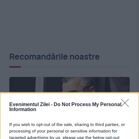
Recomandările noastre
Evenimentul Zilei -
Do Not Process My Personal
Information
If you wish to opt-out of the sale, sharing to third parties, or
processing of your personal or sensitive information for
targeted advertising by us, please use the below opt-out
SPORT