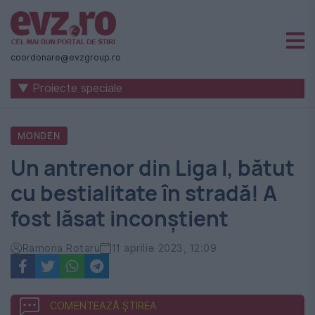
Știri
naționale
coordonare@evzgroup.ro
și
▼ Proiecte speciale
internaționale
|
MONDEN
România
Un antrenor din Liga I, bătut
-
cu bestialitate în stradă! A
Evenimentul
fost lăsat inconștient
Zilei
Ramona Rotaru
11 aprilie 2023, 12:09
COMENTEAZĂ ȘTIREA