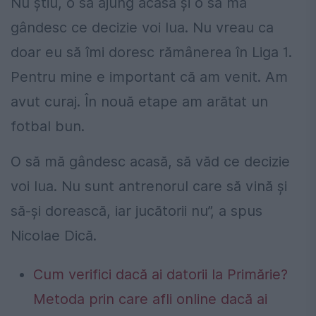
Nu știu, o să ajung acasă și o să mă
gândesc ce decizie voi lua. Nu vreau ca
doar eu să îmi doresc rămânerea în Liga 1.
Pentru mine e important că am venit. Am
avut curaj. În nouă etape am arătat un
fotbal bun.
O să mă gândesc acasă, să văd ce decizie
voi lua. Nu sunt antrenorul care să vină și
să-și dorească, iar jucătorii nu”, a spus
Nicolae Dică.
Cum verifici dacă ai datorii la Primărie?
Metoda prin care afli online dacă ai