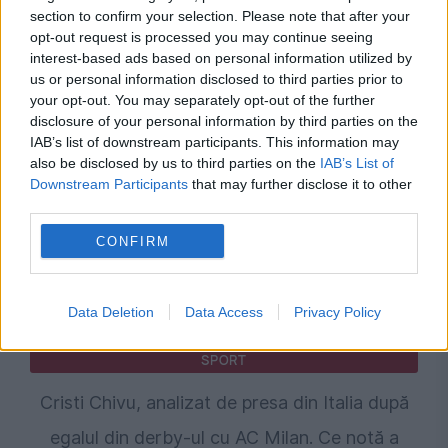
section to confirm your selection. Please note that after your
opt-out request is processed you may continue seeing
Furtună la CFR Cluj după umilința cu Tromso.
interest-based ads based on personal information utilized by
Nelu Varga dă afară antrenorul și pregătește
us or personal information disclosed to third parties prior to
your opt-out. You may separately opt-out of the further
intrarea în insolvență
disclosure of your personal information by third parties on the
IAB’s list of downstream participants. This information may
also be disclosed by us to third parties on the
IAB’s List of
Downstream Participants
that may further disclose it to other
third parties.
CONFIRM
Data Deletion
Data Access
Privacy Policy
SPORT
Cristi Chivu, analizat de presa din Italia după
egalul din derby-ul cu AC Milan. Ce notă a