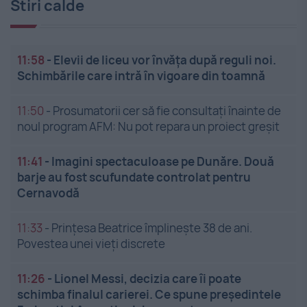
Stiri calde
11:58
-
Elevii de liceu vor învăța după reguli noi.
Schimbările care intră în vigoare din toamnă
11:50
-
Prosumatorii cer să fie consultați înainte de
noul program AFM: Nu pot repara un proiect greșit
11:41
-
Imagini spectaculoase pe Dunăre. Două
barje au fost scufundate controlat pentru
Cernavodă
11:33
-
Prințesa Beatrice împlinește 38 de ani.
Povestea unei vieți discrete
11:26
-
Lionel Messi, decizia care îi poate
schimba finalul carierei. Ce spune președintele