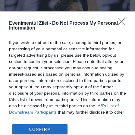
Evenimentul Zilei -
Do Not Process My Personal
Information
If you wish to opt-out of the sale, sharing to third parties, or
processing of your personal or sensitive information for
targeted advertising by us, please use the below opt-out
section to confirm your selection. Please note that after your
Daniil Medvedev și-a pierdut cumpătul
opt-out request is processed you may continue seeing
pe teren. I-a numit pe francezi
interest-based ads based on personal information utilized by
us or personal information disclosed to third parties prior to
nespălați, maimuțoi și și-a aruncat
your opt-out. You may separately opt-out of the further
racheta
disclosure of your personal information by third parties on the
IAB’s list of downstream participants. This information may
23 SEPTEMBRIE 2022
also be disclosed by us to third parties on the
IAB’s List of
Downstream Participants
that may further disclose it to other
Tenismenul rus de tenis a fost din nou
third parties.
implicat într-o controversă extrasportivă și
CONFIRM