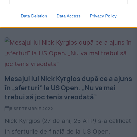
a dat dovadă de un comportament
scandalos. Dani Medvedev se află din nou
Data Deletion
Data Access
Privacy Policy
în ochiul furtunii. Rusul,...
Mesajul lui Nick Kyrgios după ce a ajuns
în „sferturi” la US Open. „Nu va mai
trebui să joc tenis vreodată”
5 SEPTEMBRIE 2022
Nick Kyrgios (27 de ani, 25 ATP) s-a calificat
în sferturile de finală de la US Open.