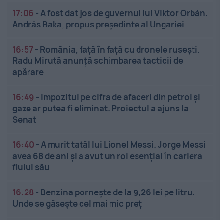
17:06
-
A fost dat jos de guvernul lui Viktor Orbán.
András Baka, propus președinte al Ungariei
16:57
-
România, față în față cu dronele rusești.
Radu Miruță anunță schimbarea tacticii de
apărare
16:49
-
Impozitul pe cifra de afaceri din petrol și
gaze ar putea fi eliminat. Proiectul a ajuns la
Senat
16:40
-
A murit tatăl lui Lionel Messi. Jorge Messi
avea 68 de ani și a avut un rol esențial în cariera
fiului său
16:28
-
Benzina pornește de la 9,26 lei pe litru.
Unde se găsește cel mai mic preț