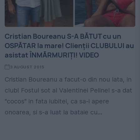
Cristian Boureanu S-A BĂTUT cu un
OSPĂTAR la mare! Clienţii CLUBULUI au
asistat ÎNMĂRMURIŢI! VIDEO
3 AUGUST 2015
Cristian Boureanu a facut-o din nou lata, in
club! Fostul sot al Valentinei Pelinel s-a dat
"cocos" in fata iubitei, ca sa-i apere
onoarea, si s-a luat la bataie cu...