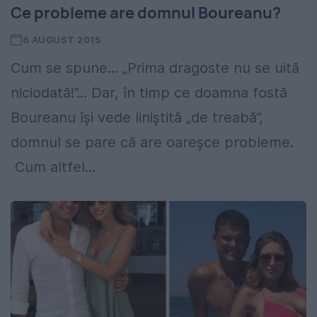
Ce probleme are domnul Boureanu?
6 AUGUST 2015
Cum se spune... „Prima dragoste nu se uită
niciodată!”... Dar, în timp ce doamna fostă
Boureanu îşi vede liniştită „de treabă”,
domnul se pare că are oareşce probleme.
Cum altfel...