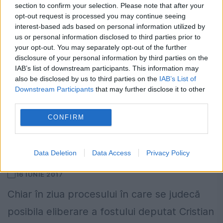
section to confirm your selection. Please note that after your
opt-out request is processed you may continue seeing
interest-based ads based on personal information utilized by
us or personal information disclosed to third parties prior to
your opt-out. You may separately opt-out of the further
disclosure of your personal information by third parties on the
IAB’s list of downstream participants. This information may
also be disclosed by us to third parties on the
IAB’s List of
Downstream Participants
that may further disclose it to other
third parties.
CONFIRM
Ce marș războinic a cântat Cristian
Boureanu în secția de poliție
Data Deletion
Data Access
Privacy Policy
16 IUNIE 2017
Chiar în ziua procesului în care se judecă
posibila eliberare a fostului deputat Cristian