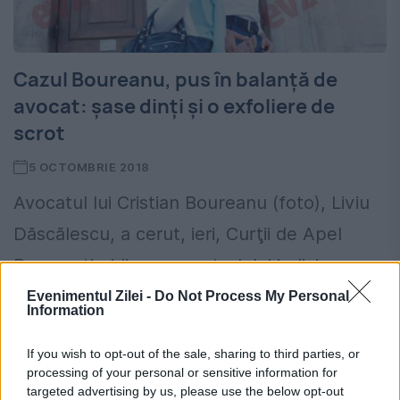
Cazul Boureanu, pus în balanţă de
avocat: şase dinţi şi o exfoliere de
scrot
5 OCTOMBRIE 2018
Avocatul lui Cristian Boureanu (foto), Liviu
Dăscălescu, a cerut, ieri, Curţii de Apel
Bucureşti, ridicarea controlului judiciar
instituit pe numele clientului său,
Evenimentul Zilei -
Do Not Process My Personal
Information
argumentând că în spaţiul public au fost
If you wish to opt-out of the sale, sharing to third parties, or
prezentate...
processing of your personal or sensitive information for
targeted advertising by us, please use the below opt-out