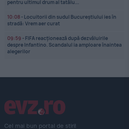
pentru ultimul drum al tatălu...
10:08
-
Locuitorii din sudul Bucureștiului ies în
stradă: Vrem aer curat
09:59
-
FIFA reacționează după dezvăluirile
despre Infantino. Scandalul ia amploare înaintea
alegerilor
Linkuri utile
Cel mai bun portal de stiri!