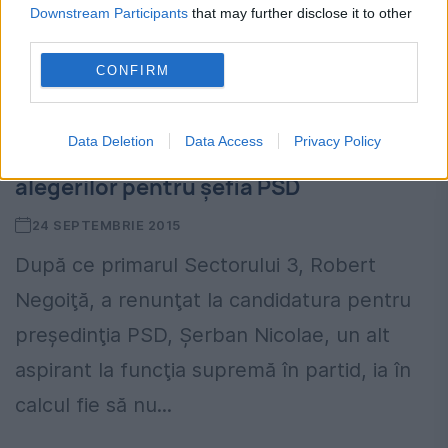
Downstream Participants
that may further disclose it to other
third parties.
CONFIRM
Data Deletion
Data Access
Privacy Policy
Şerban Nicolae vrea amânarea
alegerilor pentru şefia PSD
24 SEPTEMBRIE 2015
După ce primarul Sectorului 3, Robert
Negoiţă, a renunţat la candidatura pentru
preşedinţia PSD, Şerban Nicolae, un alt
aspirant la funcţia supremă în partid, ia în
calcul fie să nu...