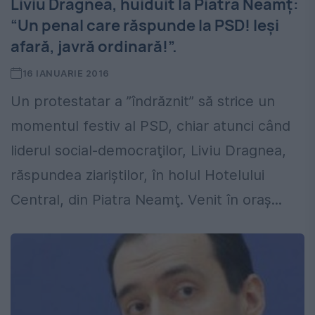
Liviu Dragnea, huiduit la Piatra Neamţ:
“Un penal care răspunde la PSD! Ieşi
afară, javră ordinară!”.
16 IANUARIE 2016
Un protestatar a ”îndrăznit” să strice un
momentul festiv al PSD, chiar atunci când
liderul social-democraţilor, Liviu Dragnea,
răspundea ziariştilor, în holul Hotelului
Central, din Piatra Neamţ. Venit în oraş...