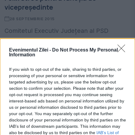
vicepreşedinte
28 SEPTEMBRIE 2015
Comitetul Executiv Județean al PSD
Constanța, a adoptat, astăzi, rezoluția
Evenimentul Zilei -
Do Not Process My Personal
pentru susținerea lui Liviu Dragnea la
Information
funcția de președinte al Organizației
If you wish to opt-out of the sale, sharing to third parties, or
Naționale PSD și pentru susținerea lui
processing of your personal or sensitive information for
targeted advertising by us, please use the below opt-out
Valeriu Zgonea la...
section to confirm your selection. Please note that after your
opt-out request is processed you may continue seeing
interest-based ads based on personal information utilized by
us or personal information disclosed to third parties prior to
your opt-out. You may separately opt-out of the further
disclosure of your personal information by third parties on the
IAB’s list of downstream participants. This information may
also be disclosed by us to third parties on the
IAB’s List of