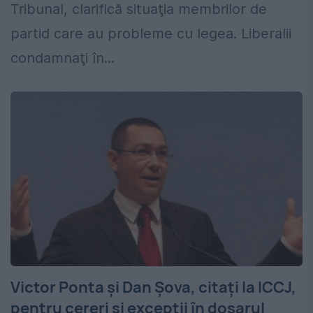
Tribunal, clarifică situaţia membrilor de
partid care au probleme cu legea. Liberalii
condamnaţi în...
Victor Ponta şi Dan Şova, citaţi la ICCJ,
pentru cereri şi excepţii în dosarul