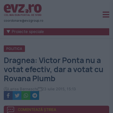
Știri
naționale
coordonare@evzgroup.ro
și
▼ Proiecte speciale
internaționale
|
POLITICA
România
Dragnea: Victor Ponta nu a
-
votat efectiv, dar a votat cu
Evenimentul
Rovana Plumb
Zilei
Larisa Bernaschi
23 iulie 2015, 15:13
COMENTEAZĂ ȘTIREA