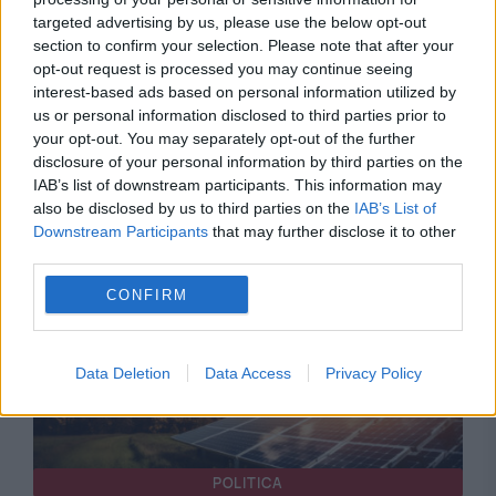
targeted advertising by us, please use the below opt-out
section to confirm your selection. Please note that after your
opt-out request is processed you may continue seeing
INTERNATIONAL
interest-based ads based on personal information utilized by
us or personal information disclosed to third parties prior to
Anchetă de contraterorism după incidentul
your opt-out. You may separately opt-out of the further
disclosure of your personal information by third parties on the
grav de pe aeroportul Leipzig/Halle. Explozibili
IAB’s list of downstream participants. This information may
de calitate militară, găsiți pe o dronă
also be disclosed by us to third parties on the
IAB’s List of
Downstream Participants
that may further disclose it to other
third parties.
CONFIRM
Data Deletion
Data Access
Privacy Policy
POLITICA