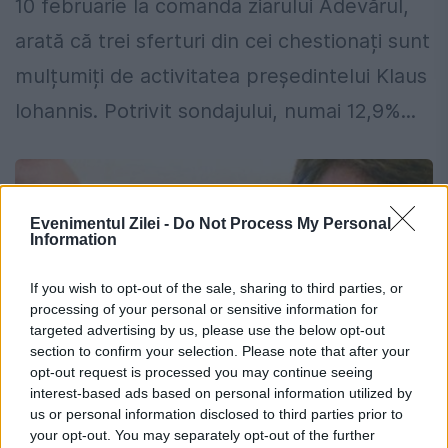
10 februarie la comanda ziarului Adevărul,
arată că trei sferturi din cei chestionați sunt
mulțumiți de activitatea președintelui Klaus
Iohannis. Potrivit sondajului, numai 12,9%...
Evenimentul Zilei -
Do Not Process My Personal
Information
If you wish to opt-out of the sale, sharing to third parties, or
processing of your personal or sensitive information for
targeted advertising by us, please use the below opt-out
section to confirm your selection. Please note that after your
opt-out request is processed you may continue seeing
interest-based ads based on personal information utilized by
us or personal information disclosed to third parties prior to
Klaus Iohannis, despre relaţia cu Victor
your opt-out. You may separately opt-out of the further