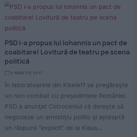
PSD i-a propus lui Iohannis un pact de
coabitare! Lovitură de teatru pe scena
politică
11 MARTIE 2017
În laboratoarele din Kiseleff se pregăteşte
un non-combat cu preşedintele României.
PSD a anunţat Cotroceniul că doreşte să
negocieze un armistiţiu politic şi aşteaptă
un răspuns “explicit” de la Klaus...