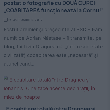
postat o fotografie cu DOUĂ CURCI:
„COABITAREA funcţionează la Cornu!”
16 OCTOMBRIE 2017
Fostul premier şi preşedinte al PSD – l-am
numit pe Adrian Năstase – îi transmite, pe
blog, lui Liviu Dragnea că, „într-o societate
civilizată”, cooabitarea este „necesară” şi
atunci când...
„E coabitare totală între Dragnea și