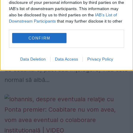
disclosure of your personal information by third parties on the
Ponta: Nu avem niciun fel de coabitare,
IAB’s list of downstream participants. This information may
pact sau înţelegere
also be disclosed by us to third parties on the
IAB’s List of
Downstream Participants
that may further disclose it to other
7 IANUARIE 2015
third parties.
Preşedintele Klaus Iohannis a declarat,
CONFIRM
astăzi, referitor la relaţia cu premierul
Victor Ponta, că nu are cu acesta niciun fel
Data Deletion
Data Access
Privacy Policy
de coabitare, pact sau înţelegere, însă este
normal să aibă...