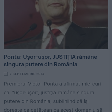
Ponta: Uşor-uşor, JUSTIŢIA rămâne
singura putere din România
17 SEPTEMBRIE 2014
Premierul Victor Ponta a afirmat miercuri
că, "uşor-uşor", justiţia rămâne singura
putere din România, subliniind că îşi
doreşte ca cetăţean ca acest domeniu să