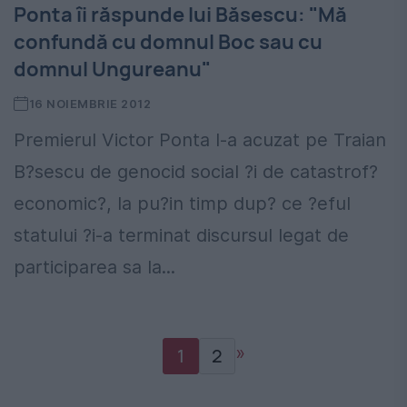
Ponta îi răspunde lui Băsescu: "Mă
confundă cu domnul Boc sau cu
domnul Ungureanu"
16 NOIEMBRIE 2012
Premierul Victor Ponta l-a acuzat pe Traian
B?sescu de genocid social ?i de catastrof?
economic?, la pu?in timp dup? ce ?eful
statului ?i-a terminat discursul legat de
participarea sa la...
»
1
2