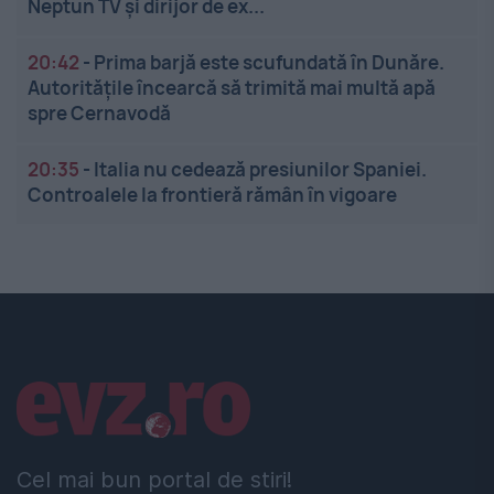
Neptun TV și dirijor de ex...
20:42
-
Prima barjă este scufundată în Dunăre.
Autoritățile încearcă să trimită mai multă apă
spre Cernavodă
20:35
-
Italia nu cedează presiunilor Spaniei.
Controalele la frontieră rămân în vigoare
Linkuri utile
Cel mai bun portal de stiri!