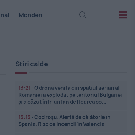
onal
Monden
Stiri calde
13:21
-
O dronă venită din spațiul aerian al
României a explodat pe teritoriul Bulgariei
și a căzut într-un lan de floarea so...
13:13
-
Cod roșu. Alertă de călătorie în
Spania. Risc de incendii în Valencia