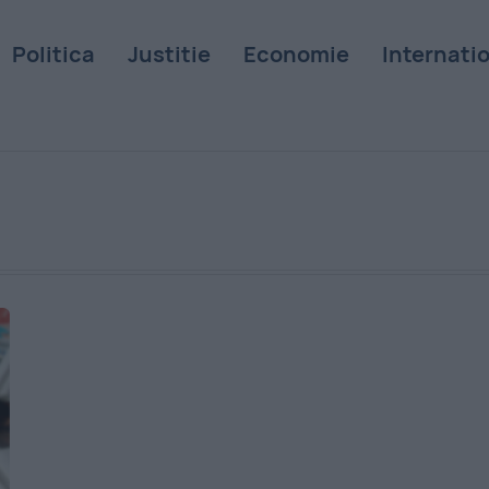
Politica
Justitie
Economie
Internati