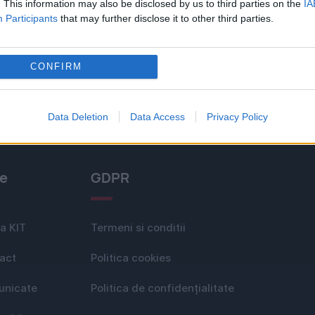
. This information may also be disclosed by us to third parties on the
IA
Participants
that may further disclose it to other third parties.
1
2
CONFIRM
Data Deletion
Data Access
Privacy Policy
le
GDPR
a KIT
Termeni si conditii
act
Politica cookies
nicate
Politica de confidențialitate