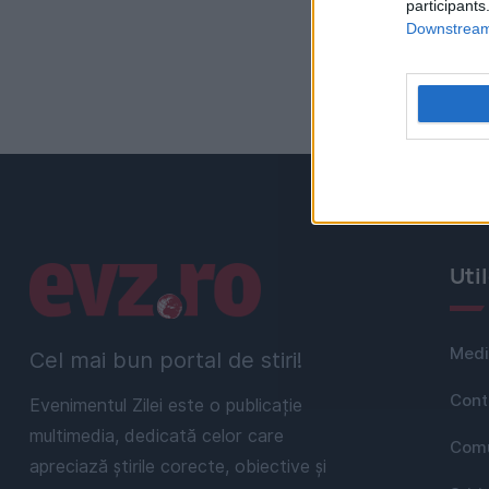
participants
Downstream 
«
Linkuri utile
Uti
Medi
Cel mai bun portal de stiri!
Cont
Evenimentul Zilei este o publicație
multimedia, dedicată celor care
Comu
apreciază știrile corecte, obiective și