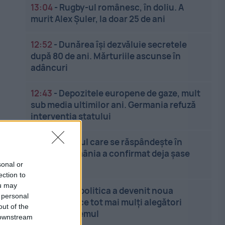
13:04
-
Rugby-ul românesc, în doliu. A
murit Alex Șuler, la doar 25 de ani
12:52
-
Dunărea își dezvăluie secretele
după 80 de ani. Mărturiile ascunse în
adâncuri
12:43
-
Depozitele europene de gaze, mult
sub media ultimilor ani. Germania refuză
intervenția statului
12:32
-
Virusul care se răspândește în
Europa. România a confirmat deja șase
cazuri
sonal or
ection to
ou may
12:24
-
Anti-politica a devenit noua
 personal
politică. De ce tot mai mulți alegători
out of the
resping sistemul
 downstream