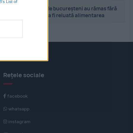
B’s List of
12:15
-
Sute de bucureșteni au rămas fără
gaze. Când va fi reluată alimentarea
Rețele sociale
facebook
whatsapp
instagram