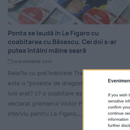
Ponta se laudă în Le Figaro cu
coabitarea cu Băsescu. Cei doi s-ar
putea întâlni mâine seară
14 NOIEMBRIE 2012
Rela?ia cu pre?edintele Traian B?sescu nu
Evenimentu
este o "poveste de dragoste", dar ultimele
luni arat? c? o coabitare este posibil?, a
If you wish 
sensitive in
declarat premierul Victor Ponta într-un
confirm you
interviu pentru Le Figaro....
continue se
information 
further disc