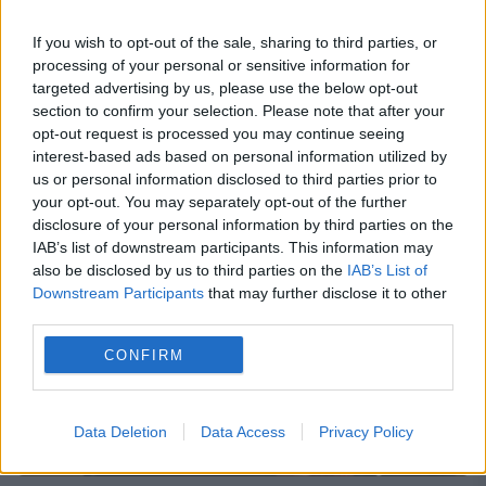
Ion „Nuțu” Olteanu, unul dintre membrii
fondari ai celebrei trupe rock Iris, trece prin
If you wish to opt-out of the sale, sharing to third parties, or
processing of your personal or sensitive information for
momente grele. Artistul are cancer și a
targeted advertising by us, please use the below opt-out
început tratamentul care, din păcate, îl ține
section to confirm your selection. Please note that after your
opt-out request is processed you may continue seeing
departe de...
interest-based ads based on personal information utilized by
us or personal information disclosed to third parties prior to
your opt-out. You may separately opt-out of the further
disclosure of your personal information by third parties on the
IAB’s list of downstream participants. This information may
also be disclosed by us to third parties on the
IAB’s List of
Downstream Participants
that may further disclose it to other
third parties.
CONFIRM
Data Deletion
Data Access
Privacy Policy