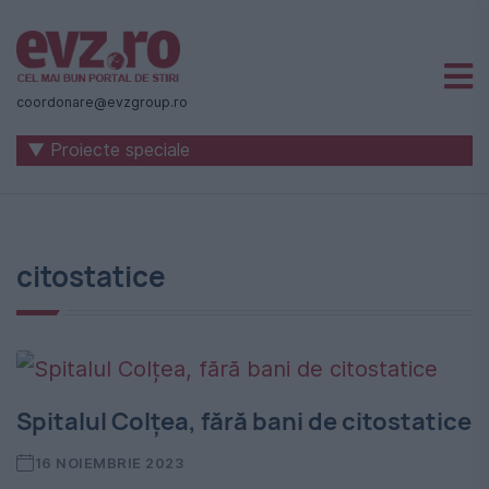
Știri
naționale
coordonare@evzgroup.ro
și
▼ Proiecte speciale
internaționale
|
România
citostatice
-
Evenimentul
Zilei
Spitalul Colțea, fără bani de citostatice
16 NOIEMBRIE 2023