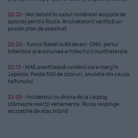
22:22
-
Noi detalii în cazul româncei acuzate de
spionaj pentru Rusia. Anchetatorii verifică un
posibil plan de asasinat
22:20
-
Turnul Babel la 80 de ani: ONU, pariul
Infantino și eroziunea arhitecturii multilaterale
22:13
-
MAE avertizează românii care merg în
Japonia. Peste 500 de zboruri, anulate din cauza
taifunului
22:05
-
Incidentul cu drona de la Leipzig
stârnește reacții vehemente. Rusia respinge
acuzațiile de atac hibrid