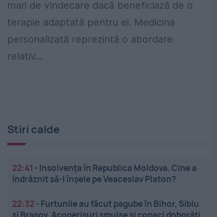
mari de vindecare dacă beneficiază de o
terapie adaptată pentru ei. Medicina
personalizată reprezintă o abordare
relativ...
Stiri calde
22:41
-
Insolvenţa în Republica Moldova. Cine a
îndrăznit să-l înşele pe Veaceslav Platon?
22:32
-
Furtunile au făcut pagube în Bihor, Sibiu
și Brașov. Acoperișuri smulse și copaci doborâți