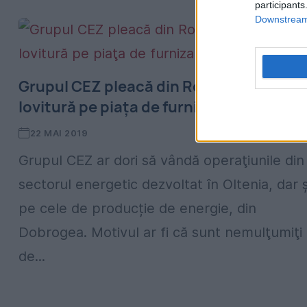
participants
Downstream 
Grupul CEZ pleacă din România? Ar fi o
lovitură pe piaţa de furnizare a energiei
22 MAI 2019
Grupul CEZ ar dori să vândă operaţiunile din
sectorul energetic dezvoltat în Oltenia, dar ș
pe cele de producție de energie, din
Dobrogea. Motivul ar fi că sunt nemulţumiţi
de...