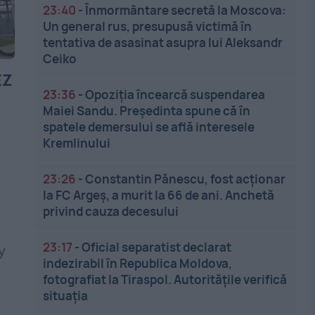
23:40
-
Înmormântare secretă la Moscova:
Un general rus, presupusă victimă în
tentativa de asasinat asupra lui Aleksandr
Ceiko
EZ
23:36
-
Opoziția încearcă suspendarea
Maiei Sandu. Președinta spune că în
spatele demersului se află interesele
Kremlinului
23:26
-
Constantin Pănescu, fost acționar
la FC Argeș, a murit la 66 de ani. Anchetă
privind cauza decesului
e
23:17
-
Oficial separatist declarat
y
indezirabil în Republica Moldova,
fotografiat la Tiraspol. Autoritățile verifică
situația