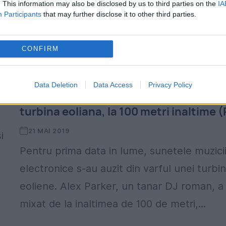
. This information may also be disclosed by us to third parties on the
IA
Participants
that may further disclose it to other third parties.
CONFIRM
EXPERIENTA in premiera la nivel
Data Deletion
Data Access
Privacy Policy
mondial: Primul DJ care mixeaza de pe
turbina eoliana, la 100 metri inaltime (
21 MAI 2019
i
Pentru prima data in lume, sunetele muzici
electronice s-au auzit din varful unei turbi
eoliene. Alex Parker, un tanar DJ roman, a
mixat de la inaltimea de 100 de metri,...