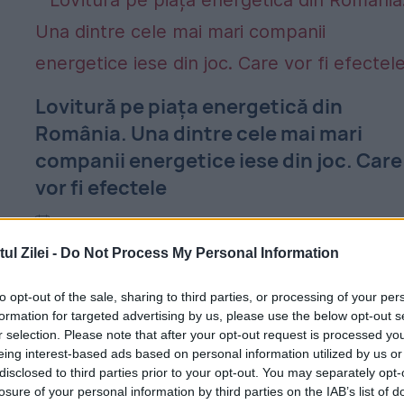
Lovitură pe piața energetică din
România. Una dintre cele mai mari
companii energetice iese din joc. Care
vor fi efectele
27 MAI 2019
l Zilei -
Do Not Process My Personal Information
Grupul ceh de utilităţi CEZ şi-a planificat
vânzarea activelor din România, Bulgaria,
to opt-out of the sale, sharing to third parties, or processing of your per
formation for targeted advertising by us, please use the below opt-out s
Turcia şi Polonia, ca parte a strategiei de a
r selection. Please note that after your opt-out request is processed y
se concentra pe piaţa din Cehia, a declarat
eing interest-based ads based on personal information utilized by us or
disclosed to third parties prior to your opt-out. You may separately opt-
luni,...
losure of your personal information by third parties on the IAB’s list of