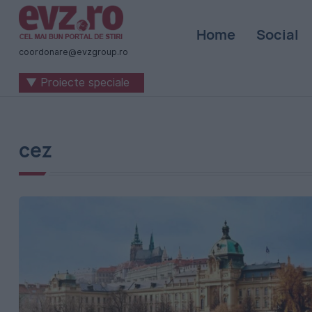
Știri
Home
Social
naționale
coordonare@evzgroup.ro
și
▼ Proiecte speciale
internaționale
|
România
cez
-
Evenimentul
Zilei