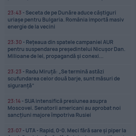
23:43
-
Seceta de pe Dunăre aduce câștiguri
uriașe pentru Bulgaria. România importă masiv
energie de la vecini
23:30
-
Rețeaua din spatele campaniei AUR
pentru suspendarea președintelui Nicușor Dan.
Milioane de lei, propagandă și conexi...
23:23
-
Radu Miruță: „Se termină astăzi
scufundarea celor două barje, sunt măsuri de
siguranţă”
23:14
-
SUA intensifică presiunea asupra
Moscovei. Senatorii americani au aprobat noi
sancțiuni majore împotriva Rusiei
23:07
-
UTA - Rapid, 0-0. Meci fără sare și piper la