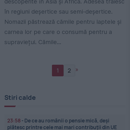
descoperite în Asia și Africa. Adesea trăiesc
în regiuni deșertice sau semi-deșertice.
Nomazii păstrează cămile pentru laptele și
carnea lor pe care o consumă pentru a
supraviețui. Cămile...
»
1
2
Stiri calde
23:58
-
De ce au românii o pensie mică, deși
plătesc printre cele mai mari contribuții din UE