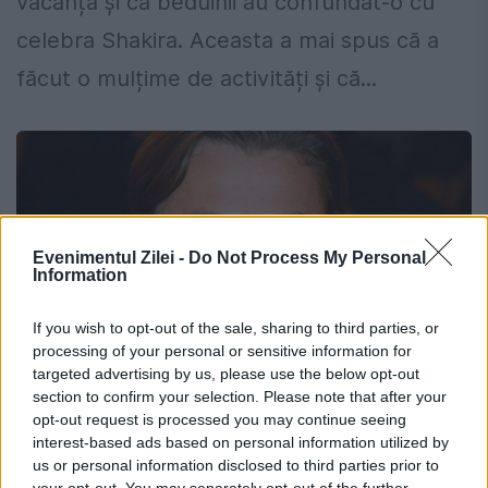
vacanță și că beduinii au confundat-o cu
celebra Shakira. Aceasta a mai spus că a
făcut o mulțime de activități și că...
Evenimentul Zilei -
Do Not Process My Personal
Information
If you wish to opt-out of the sale, sharing to third parties, or
processing of your personal or sensitive information for
targeted advertising by us, please use the below opt-out
section to confirm your selection. Please note that after your
opt-out request is processed you may continue seeing
Cuiul lui Pepelea, varianta cu Leonardo
interest-based ads based on personal information utilized by
DiCaprio. Sub ce pretext ridicol se vede
us or personal information disclosed to third parties prior to
your opt-out. You may separately opt-out of the further