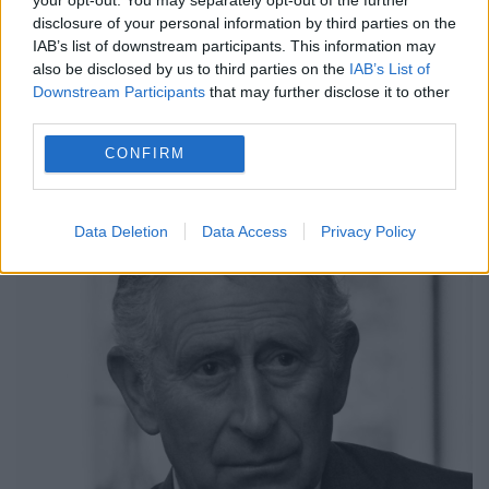
zilnic cu fosta, Camila Morrone
disclosure of your personal information by third parties on the
IAB’s list of downstream participants. This information may
28 APRILIE 2023
also be disclosed by us to third parties on the
IAB’s List of
Downstream Participants
that may further disclose it to other
Leonardo DiCaprio și Camila Morrone s-au
third parties.
despărțit după patru ani de relație în vara
CONFIRM
anului trecut, la scurt timp după ce aceasta
a împlinit vârsta de 25 de ani. În...
Data Deletion
Data Access
Privacy Policy