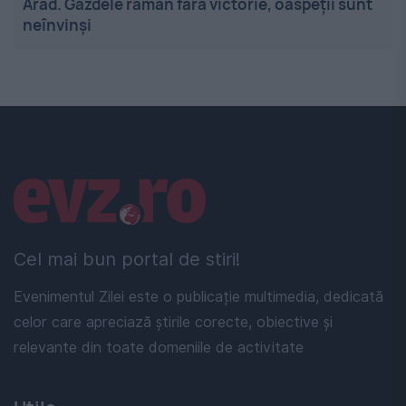
Arad. Gazdele rămân fără victorie, oaspeții sunt
neînvinși
Linkuri utile
Cel mai bun portal de stiri!
Evenimentul Zilei este o publicație multimedia, dedicată
celor care apreciază știrile corecte, obiective și
relevante din toate domeniile de activitate