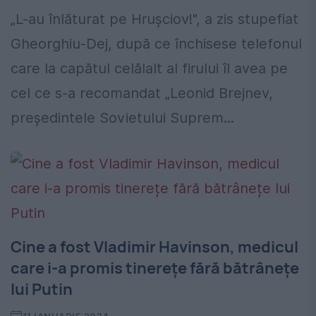
„L-au înlăturat pe Hruşciov!", a zis stupefiat
Gheorghiu-Dej, după ce închisese telefonul
care la capătul celălalt al firului îl avea pe
cel ce s-a recomandat „Leonid Brejnev,
preşedintele Sovietului Suprem...
Cine a fost Vladimir Havinson, medicul
care i-a promis tinerețe fără bătrânețe
lui Putin