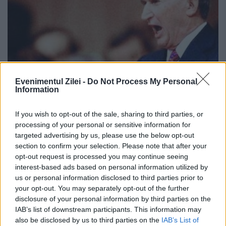
Evenimentul Zilei -
Do Not Process My Personal
Information
If you wish to opt-out of the sale, sharing to third parties, or
Declaraţii isorice despre problema
processing of your personal or sensitive information for
tezaurului românesc ce a fost conficat
targeted advertising by us, please use the below opt-out
section to confirm your selection. Please note that after your
de bolşevicii ruşi. Reacţia fostului
opt-out request is processed you may continue seeing
dictator Nicolae Ceauşescu la
interest-based ads based on personal information utilized by
Moscova
us or personal information disclosed to third parties prior to
your opt-out. You may separately opt-out of the further
disclosure of your personal information by third parties on the
22 MARTIE 2019
IAB’s list of downstream participants. This information may
După ce a devenit preşedintele României,
also be disclosed by us to third parties on the
IAB’s List of