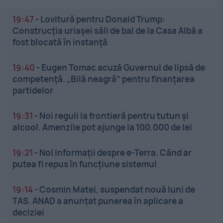
19:47
-
Lovitură pentru Donald Trump:
Construcția uriașei săli de bal de la Casa Albă a
fost blocată în instanță
19:40
-
Eugen Tomac acuză Guvernul de lipsă de
competență. „Bilă neagră” pentru finanțarea
partidelor
19:31
-
Noi reguli la frontieră pentru tutun și
alcool. Amenzile pot ajunge la 100.000 de lei
19:21
-
Noi informații despre e-Terra. Când ar
putea fi repus în funcțiune sistemul
19:14
-
Cosmin Matei, suspendat nouă luni de
TAS. ANAD a anunțat punerea în aplicare a
deciziei