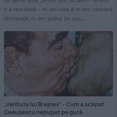
de genul ăsta: „N-am fost nicăieri – nimeni
n-a telefonat – m-am tuns și m-am bărbierit
dimineață, m-am spălat pe cap,...
„Ventuza lui Brejnev” - Cum a scăpat
Ceaușescu nepupat pe gură