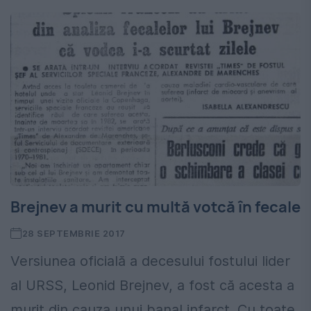
Brejnev a murit cu multă votcă în fecale
28 SEPTEMBRIE 2017
Versiunea oficială a decesului fostului lider
al URSS, Leonid Brejnev, a fost că acesta a
murit din cauza unui banal infarct. Cu toate