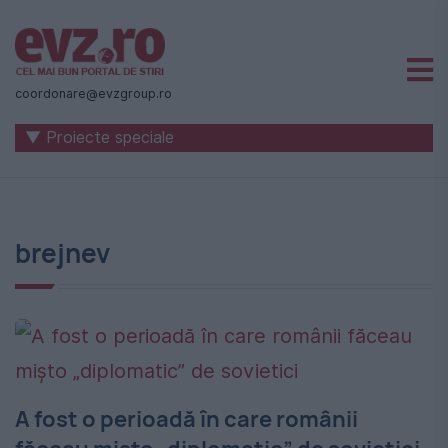
Știri
naționale
coordonare@evzgroup.ro
și
▼ Proiecte speciale
internaționale
|
România
brejnev
-
Evenimentul
Zilei
A fost o perioadă în care românii