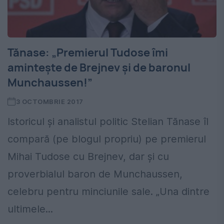
Tănase: „Premierul Tudose îmi
aminteşte de Brejnev şi de baronul
Munchaussen!”
3 OCTOMBRIE 2017
Istoricul şi analistul politic Stelian Tănase îl
compară (pe blogul propriu) pe premierul
Mihai Tudose cu Brejnev, dar şi cu
proverbialul baron de Munchaussen,
celebru pentru minciunile sale. „Una dintre
ultimele...