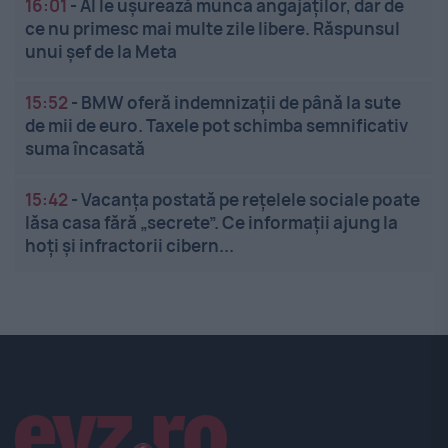
16:01
-
AI le ușurează munca angajaților, dar de
ce nu primesc mai multe zile libere. Răspunsul
unui șef de la Meta
15:52
-
BMW oferă indemnizații de până la sute
de mii de euro. Taxele pot schimba semnificativ
suma încasată
15:42
-
Vacanța postată pe rețelele sociale poate
lăsa casa fără „secrete”. Ce informații ajung la
hoți și infractorii cibern...
Linkuri utile