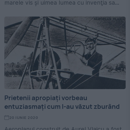
marele vis şi uimea lumea cu invenţia sa...
Prietenii apropiați vorbeau
entuziasmaţi cum l-au văzut zburând
20 IUNIE 2020
Aeroplanul construit de Aurel Vlaicu a fost