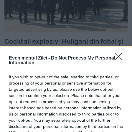
Cocktail exploziv: Huligani din fobal și
coronavirus. Asiatic bătut în Capitală
Evenimentul Zilei -
Do Not Process My Personal
26 FEBRUARIE 2020
Information
Scene nedorite s-au petrecut marți după-
If you wish to opt-out of the sale, sharing to third parties, or
amiază în metroul bucureștean. Un tânăr ar
processing of your personal or sensitive information for
targeted advertising by us, please use the below opt-out
fi fost batjocorit, lovit și într-un final
section to confirm your selection. Please note that after your
opt-out request is processed you may continue seeing
aruncat afară din garnitura de metrou
interest-based ads based on personal information utilized by
pentru simplul motiv că era...
us or personal information disclosed to third parties prior to
your opt-out. You may separately opt-out of the further
disclosure of your personal information by third parties on the