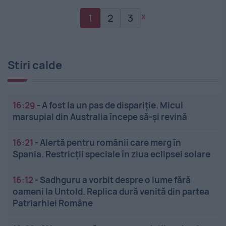
»
1
2
3
Stiri calde
16:29
-
A fost la un pas de dispariție. Micul
marsupial din Australia începe să-și revină
16:21
-
Alertă pentru românii care merg în
Spania. Restricții speciale în ziua eclipsei solare
16:12
-
Sadhguru a vorbit despre o lume fără
oameni la Untold. Replica dură venită din partea
Patriarhiei Române