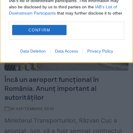
IAB’s list of downstream participants. This information may
also be disclosed by us to third parties on the
IAB’s List of
Downstream Participants
that may further disclose it to other
third parties.
CONFIRM
Data Deletion
Data Access
Privacy Policy
Încă un aeroport funcţional în
România. Anunţ important al
autorităţilor
30 SEPTEMBRIE 2019
Ministerul Transporturilor, Răzvan Cuc a
anunţat, luni, că a fost semnat contractul