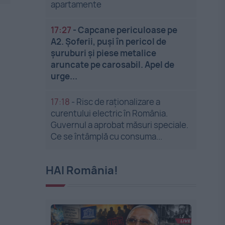
apartamente
17:27
-
Capcane periculoase pe
A2. Șoferii, puși în pericol de
șuruburi și piese metalice
aruncate pe carosabil. Apel de
urge...
17:18
-
Risc de raționalizare a
curentului electric în România.
Guvernul a aprobat măsuri speciale.
Ce se întâmplă cu consuma...
HAI România!