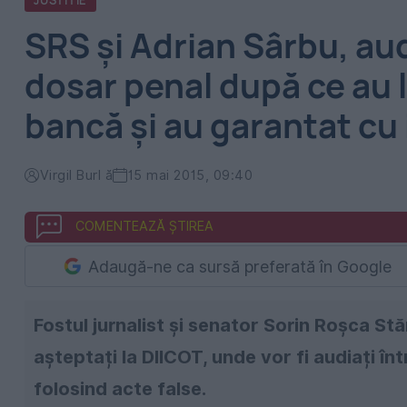
JUSTITIE
SRS și Adrian Sârbu, aud
dosar penal după ce au 
bancă și au garantat cu
Virgil Burl ă
15 mai 2015, 09:40
COMENTEAZĂ ȘTIREA
Adaugă-ne ca sursă preferată în Google
Fostul jurnalist și senator Sorin Roşca St
așteptați la DIICOT, unde vor fi audiați înt
folosind acte false.