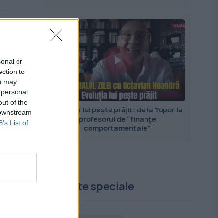
sonal or
ection to
ou may
 personal
out of the
Evoluția lui pește prăjit: de la Topor la
 downstream
profesorul de ”finanțe
B’s List of
comportamentale”
Proiecte speciale