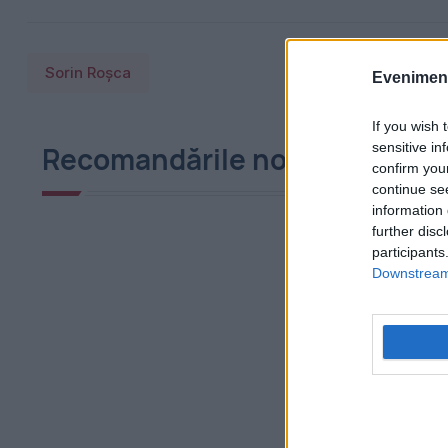
Sorin Roșca
Evenimentu
If you wish 
sensitive in
Recomandările noastre
confirm you
continue se
information 
further disc
participants
Downstream 