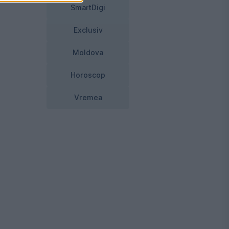
SmartDigi
Exclusiv
Moldova
Horoscop
Vremea