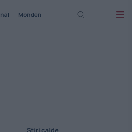
onal
Monden
Stiri calde