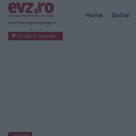
Știri
Home
Social
naționale
coordonare@evzgroup.ro
și
▼ Proiecte speciale
internaționale
|
România
-
Evenimentul
Zilei