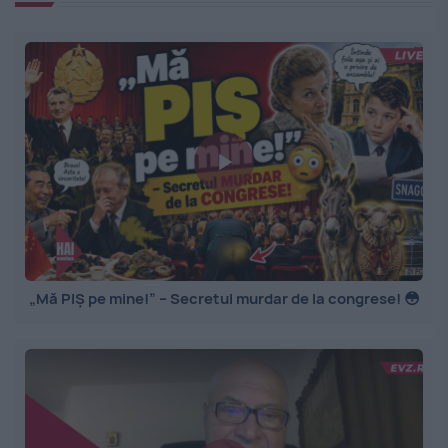
„Mă PIȘ pe mine!” – Secretul murdar de la congrese! 😳