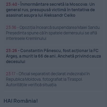
23:40
-
Înmormântare secretă la Moscova: Un
general rus, presupusă victimă în tentativa de
asasinat asupra lui Aleksandr Ceiko
23:36
-
Opoziția încearcă suspendarea Maiei Sandu.
Președinta spune că în spatele demersului se află
interesele Kremlinului
23:26
-
Constantin Pănescu, fost acționar la FC
Argeș, a murit la 66 de ani. Anchetă privind cauza
decesului
23:17
-
Oficial separatist declarat indezirabil în
Republica Moldova, fotografiat la Tiraspol.
Autoritățile verifică situația
HAI România!