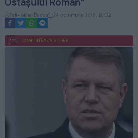
Ostaşului Român"
Felix Mihai Badea
24 octombrie 2016, 20:32
COMENTEAZĂ ȘTIREA