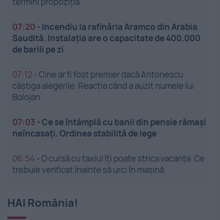
termini propoziția
07:20
-
Incendiu la rafinăria Aramco din Arabia
Saudită. Instalația are o capacitate de 400.000
de barili pe zi
07:12
-
Cine ar fi fost premier dacă Antonescu
câștiga alegerile. Reacția când a auzit numele lui
Bolojan
07:03
-
Ce se întâmplă cu banii din pensie rămași
neîncasați. Ordinea stabilită de lege
06:54
-
O cursă cu taxiul îți poate strica vacanța. Ce
trebuie verificat înainte să urci în mașină
HAI România!