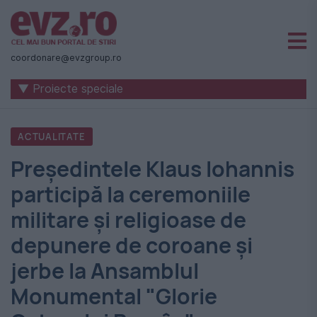
Știri
naționale
coordonare@evzgroup.ro
și
▼ Proiecte speciale
internaționale
|
ACTUALITATE
România
Preşedintele Klaus Iohannis
-
participă la ceremoniile
Evenimentul
militare şi religioase de
Zilei
depunere de coroane și
jerbe la Ansamblul
Monumental "Glorie