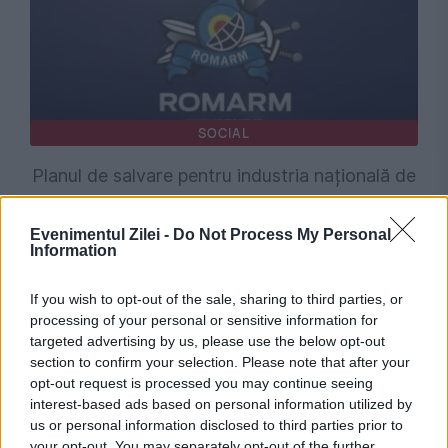
SOCIAL
Planul de salvare pentru industria națională de
apărare. Ministrul Economiei anunță consultări
Evenimentul Zilei -
Do Not Process My Personal
la ROMAERO pentru modernizarea ROMARM
Information
If you wish to opt-out of the sale, sharing to third parties, or
processing of your personal or sensitive information for
targeted advertising by us, please use the below opt-out
section to confirm your selection. Please note that after your
opt-out request is processed you may continue seeing
interest-based ads based on personal information utilized by
us or personal information disclosed to third parties prior to
your opt-out. You may separately opt-out of the further