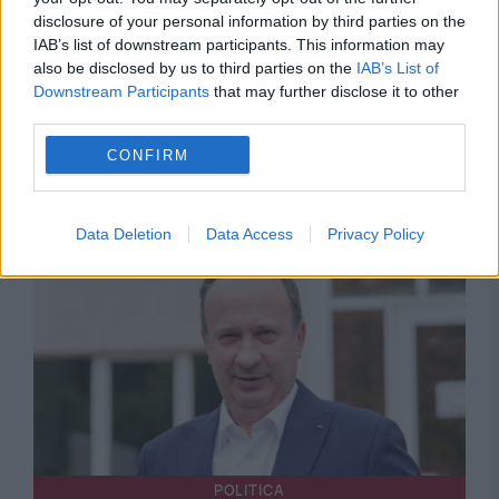
disclosure of your personal information by third parties on the
IAB’s list of downstream participants. This information may
POLITICA
also be disclosed by us to third parties on the
IAB’s List of
Downstream Participants
that may further disclose it to other
PSD cere activarea mecanismului european
third parties.
de urgență pentru energie și susține
CONFIRM
menținerea centralelor pe cărbune. Critici la
adresa lui Bolojan
Data Deletion
Data Access
Privacy Policy
POLITICA