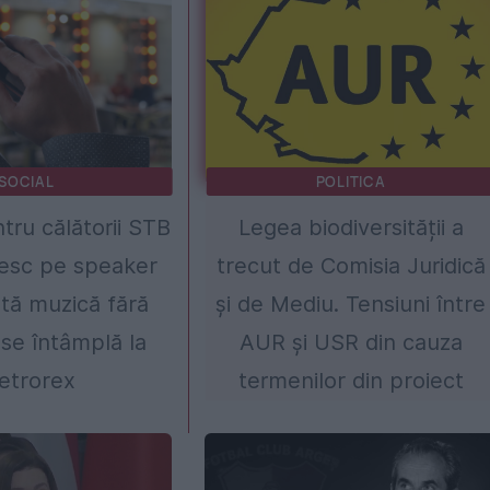
SOCIAL
POLITICA
ru călătorii STB
Legea biodiversității a
esc pe speaker
trecut de Comisia Juridică
tă muzică fără
și de Mediu. Tensiuni între
 se întâmplă la
AUR și USR din cauza
etrorex
termenilor din proiect