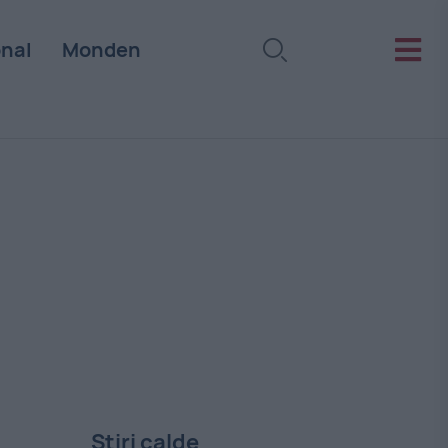
onal
Monden
Stiri calde