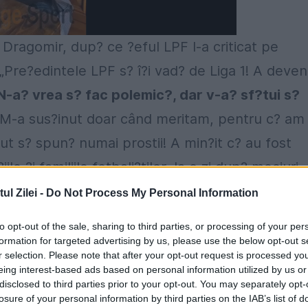
 Dragomir, dup? ce ?eful LPF l-a criticat pe
„Pre?edintele LPF s? î?i vad? de Liga 1! A deven
N-a? vrea s? fac polemic?, dar v-a? sf?tui s?
M-a sus?inut doar când meritam, pentru c? am
ut s? spun? numai prostii! A min?it c? au fost
 ?i familiile fotbali?tilor, la o zi dup? meciuri.
 ?i Prunea s? nu-l mai primeasc? în avion. Dac?
l Zilei -
Do Not Process My Personal Information
iu unde s-a rupt rela?ia cu Dragomir! Dar, dac? a
to opt-out of the sale, sharing to third parties, or processing of your per
ost convocat, probabil a fost deranjat. A f?cut
formation for targeted advertising by us, please use the below opt-out s
r selection. Please note that after your opt-out request is processed y
uat antrenorul tricolorilor. Apoi a dat vina pe
eing interest-based ads based on personal information utilized by us or
disclosed to third parties prior to your opt-out. You may separately opt-
4: „Am fost nemul?umit de atitudinea, gesturile
losure of your personal information by third parties on the IAB’s list of