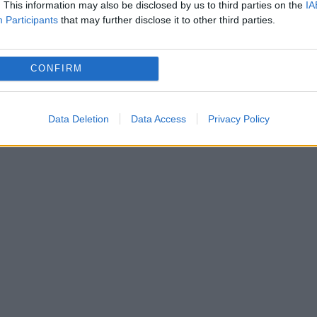
ace semne cu mâna în aer, a doua oar? nu mai
. This information may also be disclosed by us to third parties on the
IA
Participants
that may further disclose it to other third parties.
?ceam imediat schimbare ?i poate era mai bine
rmite Lucescu, Tama? la fel!".
„S?punaru e
CONFIRM
une clar c? nu mai vine cât sunt eu selec?ioner! 
?ionalei, nu mai are ce c?uta! A zis c? nu sunt b
Data Deletion
Data Access
Privacy Policy
a de a nu mai juca pentru România!
".