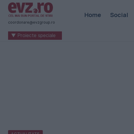
Știri
Home
Social
naționale
coordonare@evzgroup.ro
și
▼ Proiecte speciale
internaționale
|
România
-
Evenimentul
Zilei