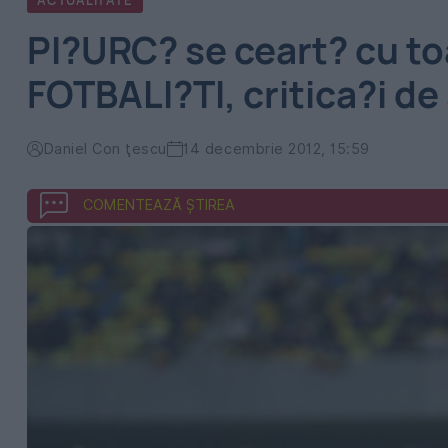
ACTUALITATE
PI?URC? se ceart? cu to
FOTBALI?TI, critica?i de
Daniel Con ţescu
14 decembrie 2012, 15:59
COMENTEAZĂ ȘTIREA