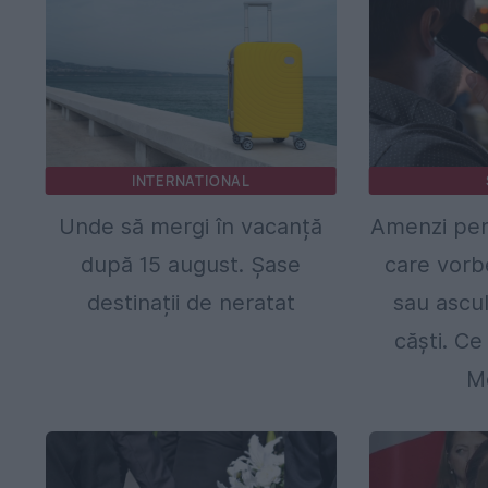
INTERNATIONAL
Unde să mergi în vacanță
Amenzi pent
după 15 august. Șase
care vorb
destinații de neratat
sau ascul
căști. Ce
M