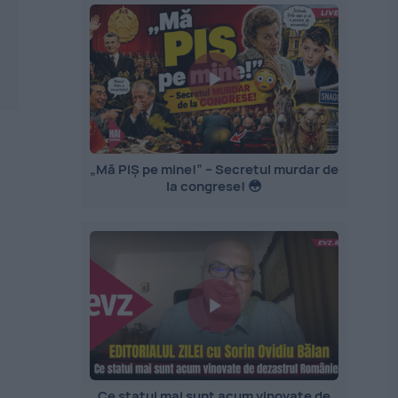
„Mă PIȘ pe mine!” – Secretul murdar de
la congrese! 😳
Ce statui mai sunt acum vinovate de