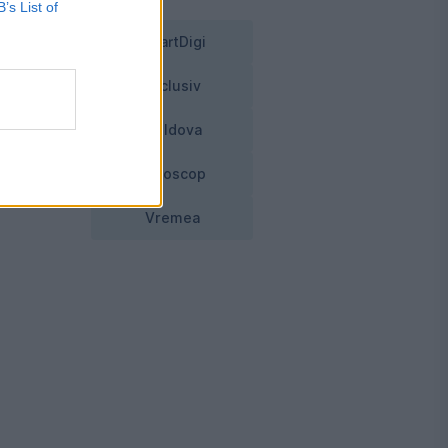
B’s List of
!
SmartDigi
Exclusiv
Un
Moldova
?
Horoscop
Vremea