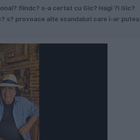
onal? fiindc? s-a certat cu Gic? Hagi ?i Gic?
c? s? provoace alte scandaluri care i-ar putea
Următorul videoclip în 5
Anulează