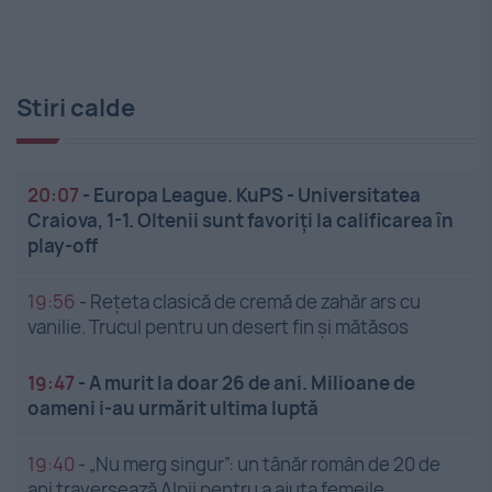
Stiri calde
20:07
-
Europa League. KuPS - Universitatea
Craiova, 1-1. Oltenii sunt favoriți la calificarea în
play-off
19:56
-
Rețeta clasică de cremă de zahăr ars cu
vanilie. Trucul pentru un desert fin și mătăsos
19:47
-
A murit la doar 26 de ani. Milioane de
oameni i-au urmărit ultima luptă
19:40
-
„Nu merg singur”: un tânăr român de 20 de
ani traversează Alpii pentru a ajuta femeile