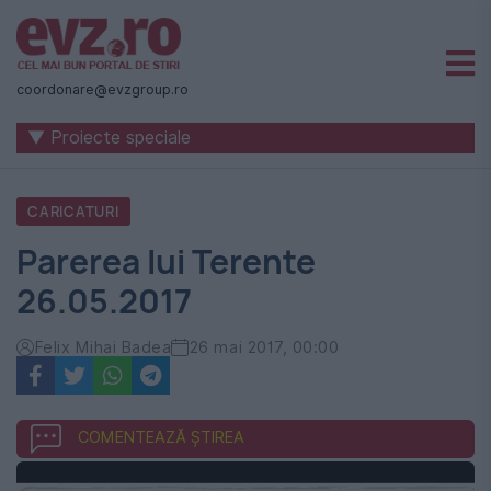
Știri
naționale
coordonare@evzgroup.ro
și
▼ Proiecte speciale
internaționale
|
CARICATURI
România
Parerea lui Terente
-
26.05.2017
Evenimentul
Zilei
Felix Mihai Badea
26 mai 2017, 00:00
COMENTEAZĂ ȘTIREA