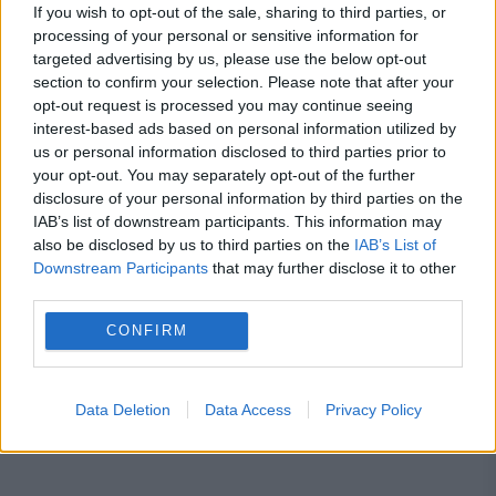
If you wish to opt-out of the sale, sharing to third parties, or
SOCIAL
processing of your personal or sensitive information for
targeted advertising by us, please use the below opt-out
Partea întunecată a modei caricaturilor
section to confirm your selection. Please note that after your
opt-out request is processed you may continue seeing
generate de ChatGPT. Experții avertizează:
interest-based ads based on personal information utilized by
us or personal information disclosed to third parties prior to
„Furt de identitate, fraudă sau prejudicii de
your opt-out. You may separately opt-out of the further
imagine”
disclosure of your personal information by third parties on the
IAB’s list of downstream participants. This information may
also be disclosed by us to third parties on the
IAB’s List of
Downstream Participants
that may further disclose it to other
third parties.
CONFIRM
Data Deletion
Data Access
Privacy Policy