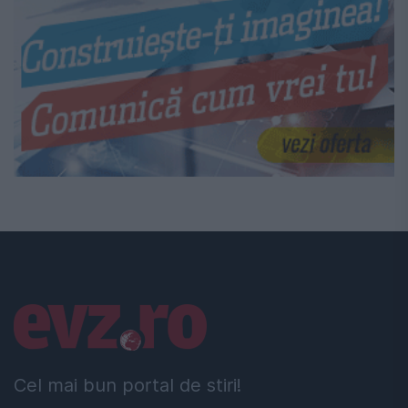
Linkuri utile
Cel mai bun portal de stiri!