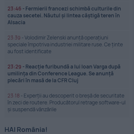
23:46
-
Fermierii francezi schimbă culturile din
cauza secetei. Năutul și lintea câștigă teren în
Alsacia
23:39
-
Volodimir Zelenski anunță operațiuni
speciale împotriva industriei militare ruse. Ce ținte
au fost identificate
23:29
-
Reacție furibundă a lui Ioan Varga după
umilința din Conference League. Se anunță
plecări în masă de la CFR Cluj
23:18
-
Experții au descoperit o breșă de securitate
în zeci de routere. Producătorul retrage software-ul
și suspendă vânzările
HAI România!