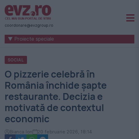
Știri
naționale
coordonare@evzgroup.ro
și
▼ Proiecte speciale
internaționale
|
SOCIAL
România
O pizzerie celebră în
-
România închide șapte
Evenimentul
restaurante. Decizia e
Zilei
motivată de contextul
economic
Bianca Ion
20 februarie 2026, 18:14