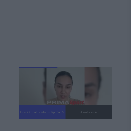
Următorul videoclip în 3
Anulează