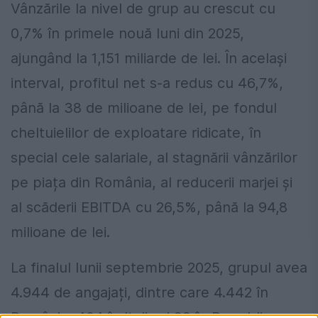
Vânzările la nivel de grup au crescut cu
0,7% în primele nouă luni din 2025,
ajungând la 1,151 miliarde de lei. În același
interval, profitul net s-a redus cu 46,7%,
până la 38 de milioane de lei, pe fondul
cheltuielilor de exploatare ridicate, în
special cele salariale, al stagnării vânzărilor
pe piața din România, al reducerii marjei și
al scăderii EBITDA cu 26,5%, până la 94,8
milioane de lei.
La finalul lunii septembrie 2025, grupul avea
4.944 de angajați, dintre care 4.442 în
România, 404 în Italia și 98 în Republica