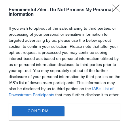
Moldova.
Evenimentul Zilei -
Do Not Process My Personal
Information
Ai încă buletinul vechi? Data după care
If you wish to opt-out of the sale, sharing to third parties, or
processing of your personal or sensitive information for
nu îl vei mai putea folosi, chiar dacă
targeted advertising by us, please use the below opt-out
este valabil
section to confirm your selection. Please note that after your
opt-out request is processed you may continue seeing
Populația nu va fi afectată de
interest-based ads based on personal information utilized by
us or personal information disclosed to third parties prior to
eventualele limitări de consum de
your opt-out. You may separately opt-out of the further
energie. Cristian Bușoi: Nu se vor face
disclosure of your personal information by third parties on the
IAB’s list of downstream participants. This information may
limitări de consum către consumatorii
also be disclosed by us to third parties on the
IAB’s List of
Downstream Participants
that may further disclose it to other
casnici
third parties.
CONFIRM
inchidere
pizzerie
restaurant
romania