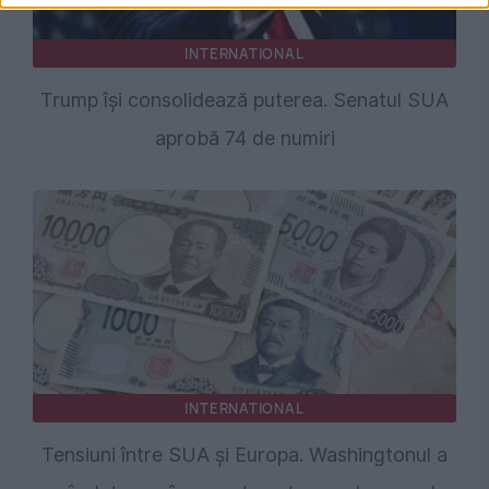
INTERNATIONAL
Trump își consolidează puterea. Senatul SUA
aprobă 74 de numiri
INTERNATIONAL
Tensiuni între SUA și Europa. Washingtonul a