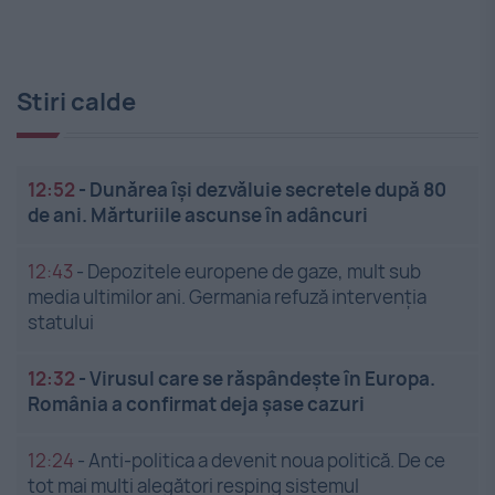
Stiri calde
12:52
-
Dunărea își dezvăluie secretele după 80
de ani. Mărturiile ascunse în adâncuri
12:43
-
Depozitele europene de gaze, mult sub
media ultimilor ani. Germania refuză intervenția
statului
12:32
-
Virusul care se răspândește în Europa.
România a confirmat deja șase cazuri
12:24
-
Anti-politica a devenit noua politică. De ce
tot mai mulți alegători resping sistemul