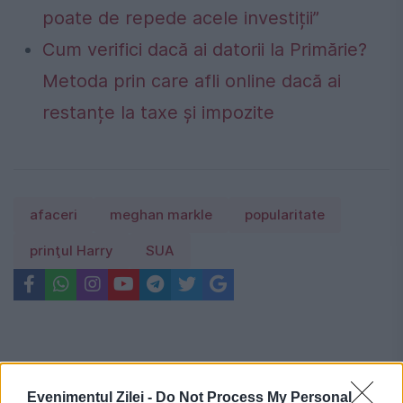
poate de repede acele investiții”
Cum verifici dacă ai datorii la Primărie?
Metoda prin care afli online dacă ai
restanțe la taxe și impozite
afaceri
meghan markle
popularitate
prinţul Harry
SUA
Evenimentul Zilei -
Do Not Process My Personal