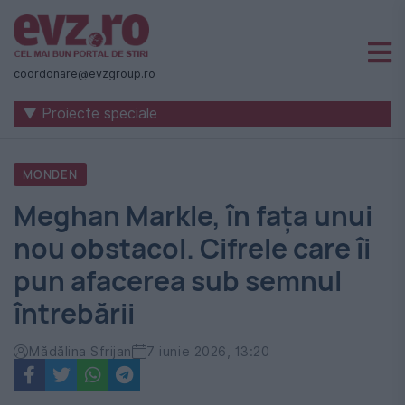
Știri
naționale
coordonare@evzgroup.ro
și
▼ Proiecte speciale
internaționale
|
MONDEN
România
Meghan Markle, în fața unui
-
nou obstacol. Cifrele care îi
Evenimentul
pun afacerea sub semnul
Zilei
întrebării
Mădălina Sfrijan
7 iunie 2026, 13:20