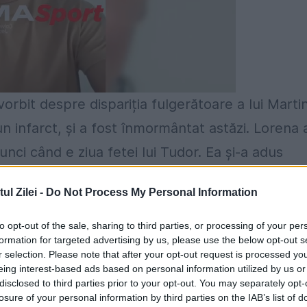
a vorbit despre dispariția fulgerătoare a lui Marti
 un infarct, și a fost înmormântat astăzi. Lorena 
atunci când e ziua fetei lui Tudor. Ea și-a adus
ct, în 2018, pe 21 octombrie.
l Zilei -
Do Not Process My Personal Information
cum că se poate şi mai rău, adică Tudorică a mur
to opt-out of the sale, sharing to third parties, or processing of your per
ata. Ne cunoşteam de mult, am trăit multe
formation for targeted advertising by us, please use the below opt-out s
r selection. Please note that after your opt-out request is processed y
oştri, Hristu şi Carla, sunt prieteni. Sunt foart
eing interest-based ads based on personal information utilized by us or
ntat miercuri (n.r. azi), nu joi, când este ziua d
disclosed to third parties prior to your opt-out. You may separately opt-
losure of your personal information by third parties on the IAB’s list of
ă de acest lucru.