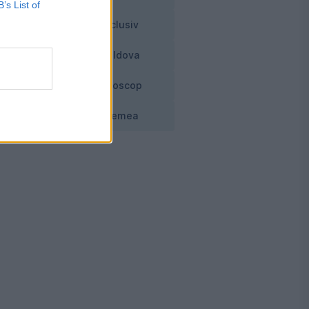
B’s List of
Exclusiv
Moldova
Horoscop
Vremea