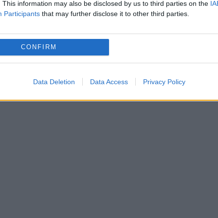
. This information may also be disclosed by us to third parties on the
IA
Participants
that may further disclose it to other third parties.
ales că şi eu sunt o femeie divorţată. Erau
 cred că el mai suferea din cauza divorţului.
CONFIRM
eg de ce în ţara aceasta trebuie să căutăm
alul acolo unde nu este”, a spus Lorena Balaci
Data Deletion
Data Access
Privacy Policy