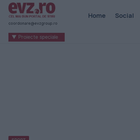
Știri
Home
Social
naționale
coordonare@evzgroup.ro
și
▼ Proiecte speciale
internaționale
|
România
-
Evenimentul
Zilei