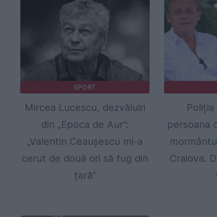
SPORT
Mircea Lucescu, dezvăluiri
Poliția
din „Epoca de Aur”:
persoana c
„Valentin Ceaușescu mi-a
mormântul l
cerut de două ori să fug din
Craiova. D
țară”