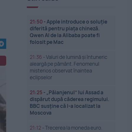
21:50
-
Apple introduce o soluție
diferită pentru piața chineză.
Qwen AI de la Alibaba poate fi
folosit pe Mac
21:36
-
Valuri de lumină și întuneric
aleargă pe pământ. Fenomenul
misterios observat înaintea
eclipselor
21:25
-
„Păianjenul” lui Assad a
dispărut după căderea regimului.
BBC susține că l-a localizat la
Moscova
21:12
-
Trecerea la moneda euro.