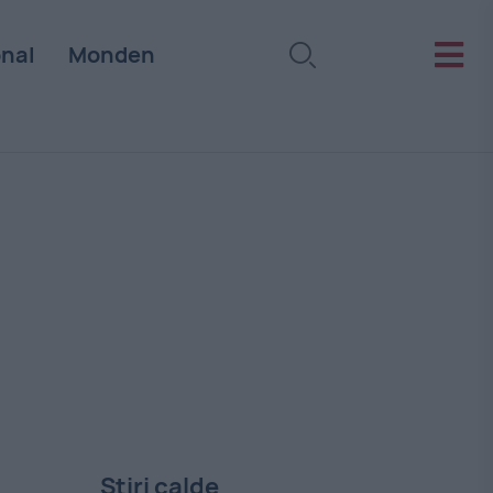
onal
Monden
Stiri calde