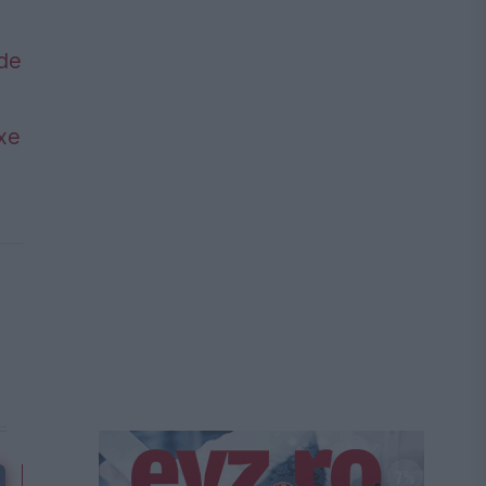
 de
axe