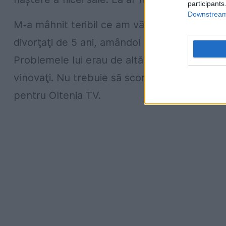
participants
Downstream 
M-a mâhnit teribil ce am văzut în presă, mai 
divorţaţi de 5 ani, amândoi s-au vindecat, nu
Problemele lui erau de altă natură. Nu înţel
vinovaţi. Nu trebuie să scormonim senzaţion
pentru Oltenia TV.