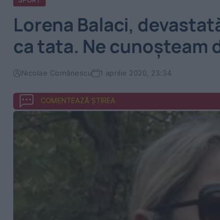
SPORT
Lorena Balaci, devastată
ca tata. Ne cunoșteam 
Nicolae Comănescu
1 aprilie 2020, 23:34
COMENTEAZĂ ȘTIREA