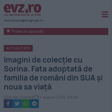
Știri
naționale
coordonare@evzgroup.ro
și
▼ Proiecte speciale
internaționale
|
ACTUALITATE
România
Imagini de colecție cu
-
Sorina. Fata adoptată de
Evenimentul
familia de români din SUA și
Zilei
noua sa viață
Ovidiu Costea
13 august 2019, 09:43