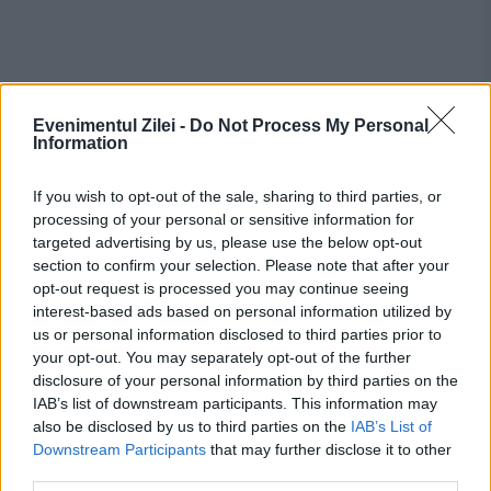
Evenimentul Zilei -
Do Not Process My Personal
Information
If you wish to opt-out of the sale, sharing to third parties, or
processing of your personal or sensitive information for
Stiri calde
targeted advertising by us, please use the below opt-out
section to confirm your selection. Please note that after your
opt-out request is processed you may continue seeing
interest-based ads based on personal information utilized by
21:50
-
Metode noi de ascundere a drogurilor.
us or personal information disclosed to third parties prior to
Cătălin Predoiu anunță verificări mai ample la
your opt-out. You may separately opt-out of the further
festivaluri
disclosure of your personal information by third parties on the
IAB’s list of downstream participants. This information may
21:40
-
Aproape 3 din 10 mașini din România apar
also be disclosed by us to third parties on the
IAB’s List of
Downstream Participants
that may further disclose it to other
fără RCA activ. Cine plătește când șoferul vinovat
third parties.
nu e asigurat