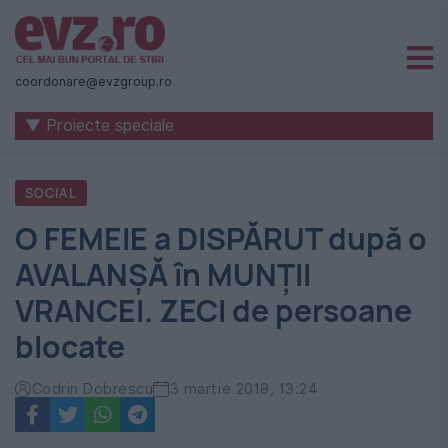
Știri
naționale
coordonare@evzgroup.ro
și
▼ Proiecte speciale
internaționale
|
SOCIAL
România
O FEMEIE a DISPĂRUT după o
-
AVALANȘĂ în MUNȚII
Evenimentul
VRANCEI. ZECI de persoane
Zilei
blocate
Codrin Dobrescu
3 martie 2018, 13:24