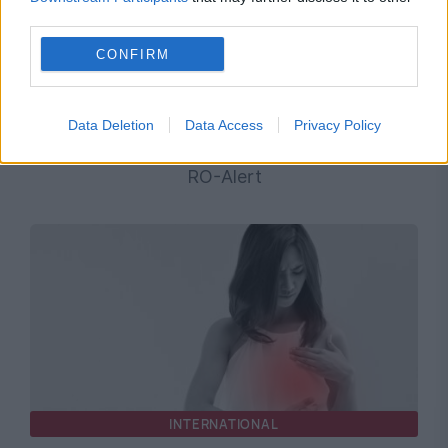
third parties.
CONFIRM
SOCIAL
Tânăra de 22 de ani dispărută din București a
Data Deletion
Data Access
Privacy Policy
fost găsită moartă. Cazul fusese anunțat prin
RO-Alert
INTERNATIONAL