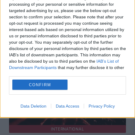
processing of your personal or sensitive information for
targeted advertising by us, please use the below opt-out
section to confirm your selection. Please note that after your
opt-out request is processed you may continue seeing
interest-based ads based on personal information utilized by
INTERNATIONAL
us or personal information disclosed to third parties prior to
your opt-out. You may separately opt-out of the further
Alertă pentru românii care merg în Italia. Etna
disclosure of your personal information by third parties on the
erupe, iar autoritățile au închis zona vulcanului
IAB’s list of downstream participants. This information may
also be disclosed by us to third parties on the
IAB’s List of
Downstream Participants
that may further disclose it to other
third parties.
CONFIRM
Data Deletion
Data Access
Privacy Policy
INTERNATIONAL