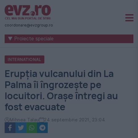
Știri
naționale
coordonare@evzgroup.ro
și
▼ Proiecte speciale
internaționale
|
INTERNATIONAL
România
Erupția vulcanului din La
-
Palma îi îngrozește pe
Evenimentul
locuitori. Orașe întregi au
Zilei
fost evacuate
Mihnea Talau
24 septembrie 2021, 23:04