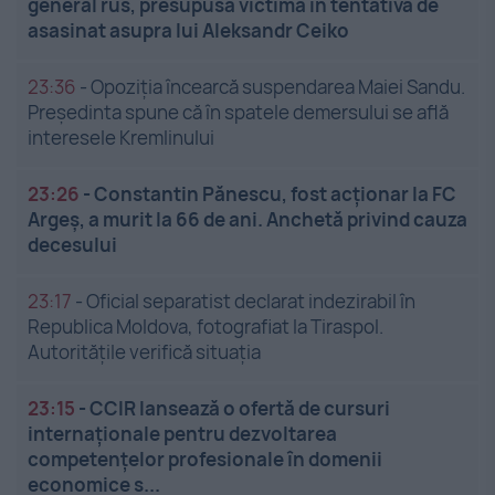
general rus, presupusă victimă în tentativa de
asasinat asupra lui Aleksandr Ceiko
23:36
-
Opoziția încearcă suspendarea Maiei Sandu.
Președinta spune că în spatele demersului se află
interesele Kremlinului
23:26
-
Constantin Pănescu, fost acționar la FC
Argeș, a murit la 66 de ani. Anchetă privind cauza
decesului
23:17
-
Oficial separatist declarat indezirabil în
Republica Moldova, fotografiat la Tiraspol.
Autoritățile verifică situația
23:15
-
CCIR lansează o ofertă de cursuri
internaționale pentru dezvoltarea
competențelor profesionale în domenii
economice s...