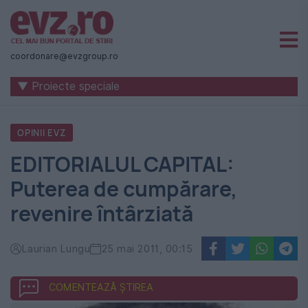
Știri
naționale
coordonare@evzgroup.ro
și
▼ Proiecte speciale
internaționale
|
OPINII EVZ
România
EDITORIALUL CAPITAL:
-
Puterea de cumpărare,
Evenimentul
revenire întârziată
Zilei
Laurian Lungu
25 mai 2011, 00:15
COMENTEAZĂ ȘTIREA