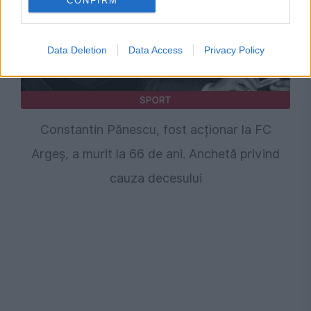
CONFIRM
Data Deletion
Data Access
Privacy Policy
SPORT
Constantin Pănescu, fost acționar la FC
Argeș, a murit la 66 de ani. Anchetă privind
cauza decesului