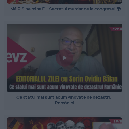
„Mă PIȘ pe mine!” – Secretul murdar de la congrese! 😳
Ce statui mai sunt acum vinovate de dezastrul
României