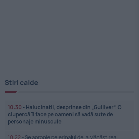
Stiri calde
10:30
-
Halucinații, desprinse din „Gulliver”. O
ciupercă îi face pe oameni să vadă sute de
personaje minuscule
10:22
-
Se apropie pelerinajul de la Mănăstirea