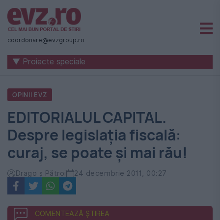
Știri
naționale
coordonare@evzgroup.ro
și
▼ Proiecte speciale
internaționale
|
OPINII EVZ
România
EDITORIALUL CAPITAL.
-
Despre legislaţia fiscală:
Evenimentul
curaj, se poate şi mai rău!
Zilei
Drago ş Pătroi
24 decembrie 2011, 00:27
COMENTEAZĂ ȘTIREA