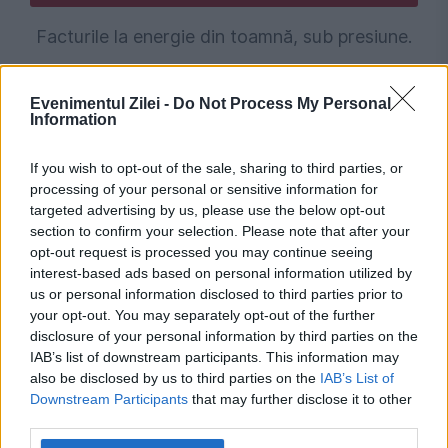
Facturile la energie din toamnă, sub presiune.
Ofertele furnizorilor care schimbă calculele
Evenimentul Zilei -
Do Not Process My Personal
românilor
Information
If you wish to opt-out of the sale, sharing to third parties, or
processing of your personal or sensitive information for
targeted advertising by us, please use the below opt-out
section to confirm your selection. Please note that after your
opt-out request is processed you may continue seeing
interest-based ads based on personal information utilized by
us or personal information disclosed to third parties prior to
your opt-out. You may separately opt-out of the further
disclosure of your personal information by third parties on the
INTERNATIONAL
IAB’s list of downstream participants. This information may
also be disclosed by us to third parties on the
IAB’s List of
Spania introduce controale la frontiera cu
Downstream Participants
that may further disclose it to other
third parties.
Italia până pe 7 septembrie