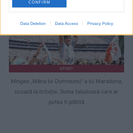
CONFIRM
Data Deletion
Data Access
Privacy Policy
SPORT
Mingea „Mâna lui Dumnezeu” a lui Maradona,
scoasă la licitație. Suma fabuloasă care ar
putea fi plătită