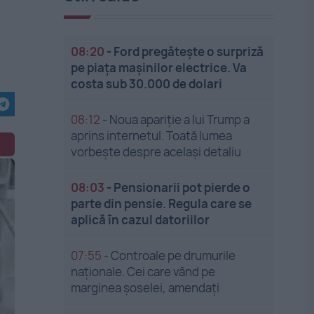
08:20
-
Ford pregătește o surpriză
pe piața mașinilor electrice. Va
costa sub 30.000 de dolari
08:12
-
Noua apariție a lui Trump a
aprins internetul. Toată lumea
vorbește despre același detaliu
08:03
-
Pensionarii pot pierde o
parte din pensie. Regula care se
aplică în cazul datoriilor
07:55
-
Controale pe drumurile
naționale. Cei care vând pe
marginea șoselei, amendați