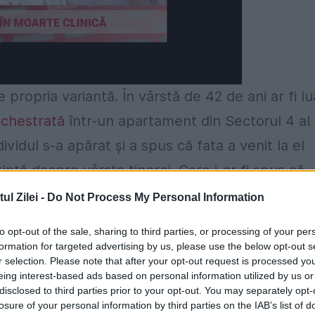
 propria variantă. În vârstă de 42 de ani ar fi lu
chestrată
într-un apartament din Sectorul 4 al
ndividul s-a apărat și a spus că fata a venit la el
tință despre vârsta tinerei. Care i-ar fi spus că
ință după ce au avut mai multe discuții pe
l Zilei -
Do Not Process My Personal Information
to opt-out of the sale, sharing to third parties, or processing of your per
formation for targeted advertising by us, please use the below opt-out s
 12 ani
r selection. Please note that after your opt-out request is processed y
eing interest-based ads based on personal information utilized by us or
rbit cu mine, ea m-a băgat în seamă. Bună, ce
disclosed to third parties prior to your opt-out. You may separately opt-
losure of your personal information by third parties on the IAB’s list of
ce te bagi cu mine în seamă? Păi, că am văzut că a