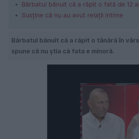
Bărbatul bănuit că a răpit o fată de 12 a
Susține că nu au avut relații intime
Bărbatul bănuit că a răpit o tânără în vârs
spune că nu știa că fata e minoră.