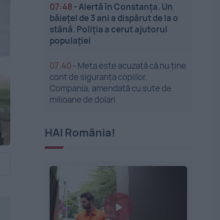
07:48
-
Alertă în Constanța. Un
băiețel de 3 ani a dispărut de la o
stână. Poliția a cerut ajutorul
populației
07:40
-
Meta este acuzată că nu ține
cont de siguranța copiilor.
Compania, amendată cu sute de
milioane de dolari
HAI România!