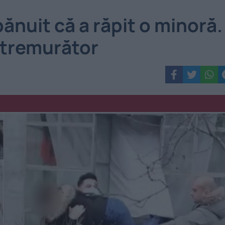
ănuit că a răpit o minoră.
utremurător