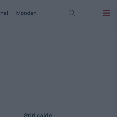
onal
Monden
Stiri calde