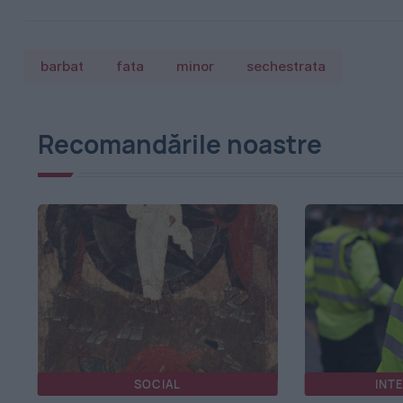
barbat
fata
minor
sechestrata
Recomandările noastre
SOCIAL
INT