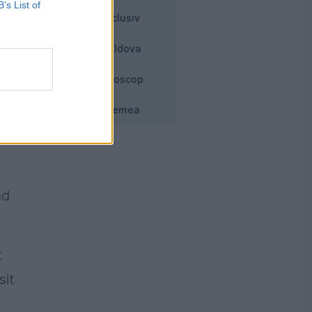
B’s List of
Exclusiv
u
n.
Moldova
Horoscop
ena
Vremea
nd
t
sit