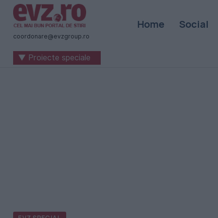
Știri
Home
Social
naționale
coordonare@evzgroup.ro
și
▼ Proiecte speciale
internaționale
|
România
-
Evenimentul
Zilei