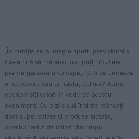
„În nutriție se numește apetit previzional și
înseamnă să mănânci mai puțin în zilele
premergătoare unui ospăț. Știți că urmează
o petrecere sau un răsfăț culinar? Atunci
economisiți calorii în vederea acestui
eveniment. Cu o zi-două înainte mâncați
doar supe, salate și produse lactate,
aportul redus de calorii din timpul
săptămânii vă permite să o faceți lată în