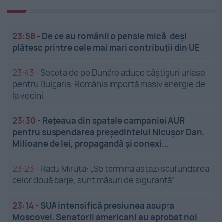
23:58
-
De ce au românii o pensie mică, deși
plătesc printre cele mai mari contribuții din UE
23:43
-
Seceta de pe Dunăre aduce câștiguri uriașe
pentru Bulgaria. România importă masiv energie de
la vecini
23:30
-
Rețeaua din spatele campaniei AUR
pentru suspendarea președintelui Nicușor Dan.
Milioane de lei, propagandă și conexi...
23:23
-
Radu Miruță: „Se termină astăzi scufundarea
celor două barje, sunt măsuri de siguranţă”
23:14
-
SUA intensifică presiunea asupra
Moscovei. Senatorii americani au aprobat noi