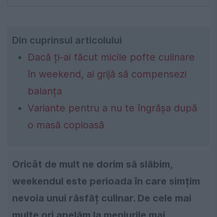
Din cuprinsul articolului
Dacă ți-ai făcut micile pofte culinare
în weekend, ai grijă să compensezi
balanța
Variante pentru a nu te îngrășa după
o masă copioasă
Oricât de mult ne dorim să slăbim,
weekendul este perioada în care simțim
nevoia unui răsfăț culinar. De cele mai
multe ori apelăm la meniurile mai