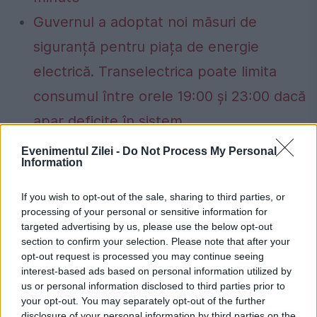
Guvernul a adoptat noi măsuri de
siguranță pentru piața de energie
electrică. Transelectrica poate limita
consumul între orele 19:00 și 23:00 dacă
apar deficite în sistem
Evenimentul Zilei -
Do Not Process My Personal
Information
If you wish to opt-out of the sale, sharing to third parties, or
alimente
dieta
mihaela bilic
nutritionist
processing of your personal or sensitive information for
targeted advertising by us, please use the below opt-out
section to confirm your selection. Please note that after your
opt-out request is processed you may continue seeing
interest-based ads based on personal information utilized by
us or personal information disclosed to third parties prior to
your opt-out. You may separately opt-out of the further
disclosure of your personal information by third parties on the