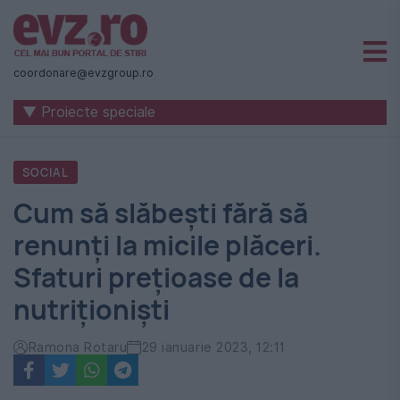
Știri
naționale
coordonare@evzgroup.ro
și
▼ Proiecte speciale
internaționale
|
SOCIAL
România
Cum să slăbești fără să
-
renunți la micile plăceri.
Evenimentul
Sfaturi prețioase de la
Zilei
nutriționiști
Ramona Rotaru
29 ianuarie 2023, 12:11