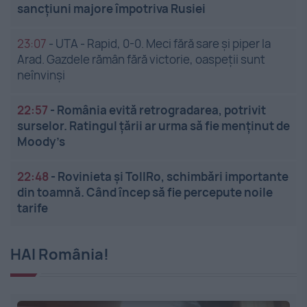
sancțiuni majore împotriva Rusiei
23:07
-
UTA - Rapid, 0-0. Meci fără sare și piper la
Arad. Gazdele rămân fără victorie, oaspeții sunt
neînvinși
22:57
-
România evită retrogradarea, potrivit
surselor. Ratingul țării ar urma să fie menținut de
Moody’s
22:48
-
Rovinieta și TollRo, schimbări importante
din toamnă. Când încep să fie percepute noile
tarife
HAI România!