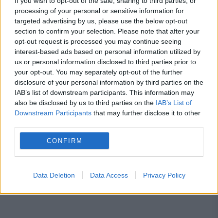
If you wish to opt-out of the sale, sharing to third parties, or
Cât contribuie România la economia
processing of your personal or sensitive information for
targeted advertising by us, please use the below opt-out
Uniunii Europene. Eurostat a publicat un
section to confirm your selection. Please note that after your
opt-out request is processed you may continue seeing
nou clasament pentru 2025
interest-based ads based on personal information utilized by
us or personal information disclosed to third parties prior to
your opt-out. You may separately opt-out of the further
disclosure of your personal information by third parties on the
IAB’s list of downstream participants. This information may
asigurari
asigurați
cass
also be disclosed by us to third parties on the
IAB’s List of
Downstream Participants
that may further disclose it to other
ministerul finantelor
third parties.
CONFIRM
Data Deletion
Data Access
Privacy Policy