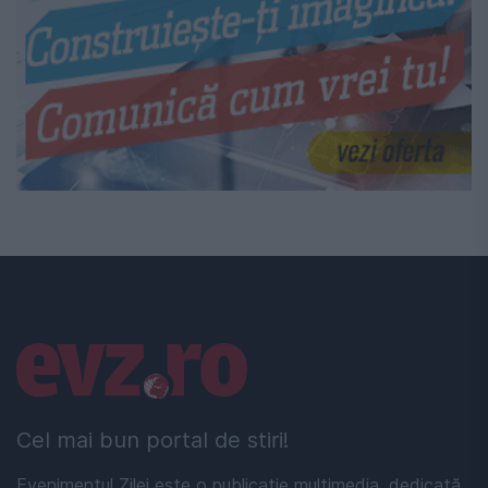
Linkuri utile
Cel mai bun portal de stiri!
Evenimentul Zilei este o publicație multimedia, dedicată