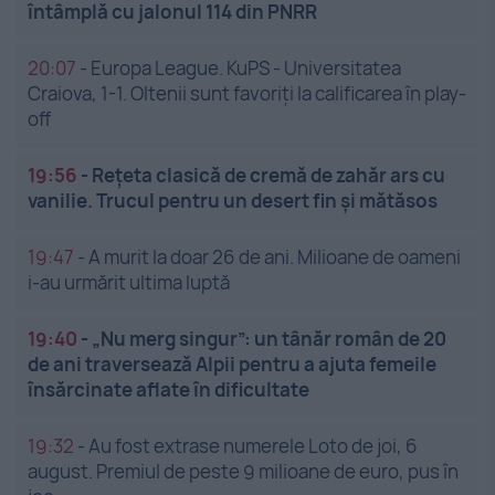
întâmplă cu jalonul 114 din PNRR
20:07
-
Europa League. KuPS - Universitatea
Craiova, 1-1. Oltenii sunt favoriți la calificarea în play-
off
19:56
-
Rețeta clasică de cremă de zahăr ars cu
vanilie. Trucul pentru un desert fin și mătăsos
19:47
-
A murit la doar 26 de ani. Milioane de oameni
i-au urmărit ultima luptă
19:40
-
„Nu merg singur”: un tânăr român de 20
de ani traversează Alpii pentru a ajuta femeile
însărcinate aflate în dificultate
19:32
-
Au fost extrase numerele Loto de joi, 6
august. Premiul de peste 9 milioane de euro, pus în