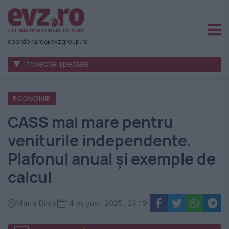
Știri
naționale
coordonare@evzgroup.ro
și
▼ Proiecte speciale
internaționale
|
ECONOMIE
România
CASS mai mare pentru
-
veniturile independente.
Evenimentul
Plafonul anual și exemple de
Zilei
calcul
Maria Dima
14 august 2025, 23:19