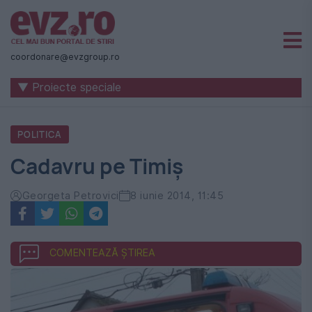
Știri
naționale
coordonare@evzgroup.ro
și
▼ Proiecte speciale
internaționale
|
POLITICA
România
Cadavru pe Timiș
-
Evenimentul
Georgeta Petrovici
8 iunie 2014, 11:45
Zilei
COMENTEAZĂ ȘTIREA