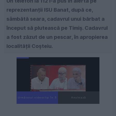
Un telefon la 112 i-a pus în alertă pe
reprezentanții ISU Banat, după ce,
sâmbătă seara, cadavrul unui bărbat a
început să plutească pe Timiș. Cadavrul
a fost zăzut de un pescar, în apropierea
localității Coșteiu.
Următorul videoclip în 4
Anulează