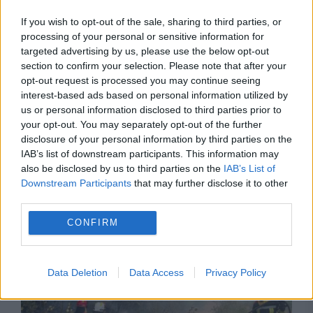
If you wish to opt-out of the sale, sharing to third parties, or
processing of your personal or sensitive information for
targeted advertising by us, please use the below opt-out
section to confirm your selection. Please note that after your
opt-out request is processed you may continue seeing
interest-based ads based on personal information utilized by
us or personal information disclosed to third parties prior to
your opt-out. You may separately opt-out of the further
disclosure of your personal information by third parties on the
IAB’s list of downstream participants. This information may
SOCIAL
also be disclosed by us to third parties on the
IAB’s List of
Downstream Participants
that may further disclose it to other
Pompierii români, intervenție dificilă în Franța.
third parties.
Intervenție comună la sol și din aer
CONFIRM
Data Deletion
Data Access
Privacy Policy