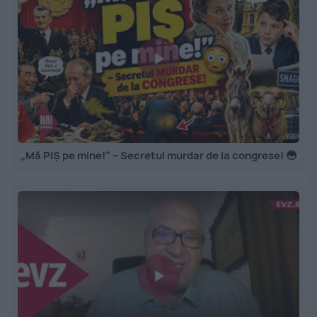
„Mă PIȘ pe mine!” – Secretul murdar de la congrese! 😳