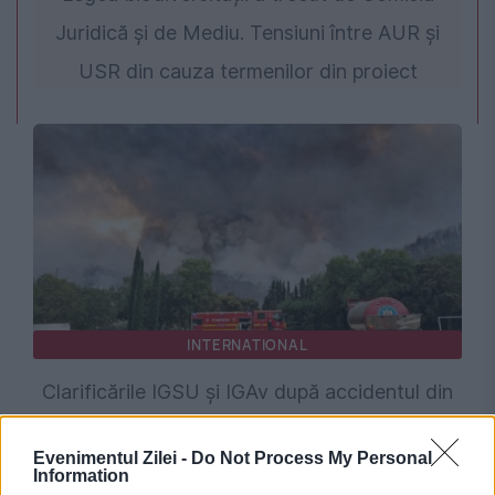
Juridică și de Mediu. Tensiuni între AUR și
USR din cauza termenilor din proiect
INTERNATIONAL
Clarificările IGSU și IGAv după accidentul din
Grecia, cu două elicoptere care s-au lovit în
Evenimentul Zilei -
Do Not Process My Personal
aer
Information