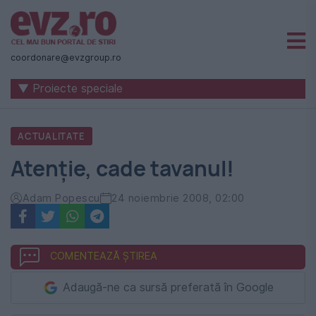
Știri
naționale
coordonare@evzgroup.ro
și
▼ Proiecte speciale
internaționale
|
ACTUALITATE
România
Atenţie, cade tavanul!
-
Evenimentul
Adam Popescu
24 noiembrie 2008, 02:00
Zilei
COMENTEAZĂ ȘTIREA
Adaugă-ne ca sursă preferată în Google