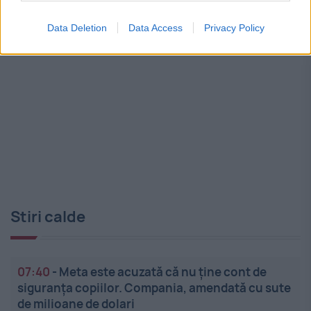
Data Deletion
Data Access
Privacy Policy
Stiri calde
07:40
-
Meta este acuzată că nu ține cont de
siguranța copiilor. Compania, amendată cu sute
de milioane de dolari