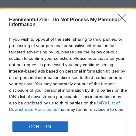
atenție. Impulsivitatea și neatenția i-ar putea
costa
Evenimentul Zilei -
Do Not Process My Personal
Information
If you wish to opt-out of the sale, sharing to third parties, or
processing of your personal or sensitive information for
targeted advertising by us, please use the below opt-out
section to confirm your selection. Please note that after your
opt-out request is processed you may continue seeing
interest-based ads based on personal information utilized by
us or personal information disclosed to third parties prior to
your opt-out. You may separately opt-out of the further
disclosure of your personal information by third parties on the
SOCIAL
IAB’s list of downstream participants. This information may
also be disclosed by us to third parties on the
IAB’s List of
Alimente pentru concentrare. Produse care
Downstream Participants
that may further disclose it to other
third parties.
cresc productivitatea
CONFIRM