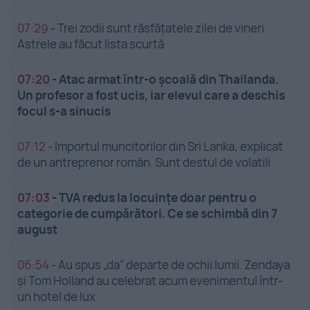
07:29
-
Trei zodii sunt răsfățatele zilei de vineri.
Astrele au făcut lista scurtă
07:20
-
Atac armat într-o școală din Thailanda.
Un profesor a fost ucis, iar elevul care a deschis
focul s-a sinucis
07:12
-
Importul muncitorilor din Sri Lanka, explicat
de un antreprenor român. Sunt destul de volatili
07:03
-
TVA redus la locuințe doar pentru o
categorie de cumpărători. Ce se schimbă din 7
august
06:54
-
Au spus „da” departe de ochii lumii. Zendaya
și Tom Holland au celebrat acum evenimentul într-
un hotel de lux