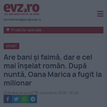
Știri
naționale
coordonare@evzgroup.ro
și
▼ Proiecte speciale
internaționale
|
SPORT
România
Are bani și faimă, dar e cel
-
mai înșelat român. După
Evenimentul
nuntă, Oana Marica a fugit la
Zilei
milionar
Andrei Arvinte
6 noiembrie 2020, 19:39