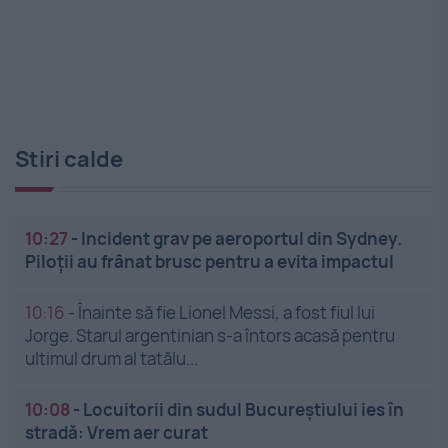
Stiri calde
10:27
-
Incident grav pe aeroportul din Sydney.
Piloții au frânat brusc pentru a evita impactul
10:16
-
Înainte să fie Lionel Messi, a fost fiul lui
Jorge. Starul argentinian s-a întors acasă pentru
ultimul drum al tatălu...
10:08
-
Locuitorii din sudul Bucureștiului ies în
stradă: Vrem aer curat