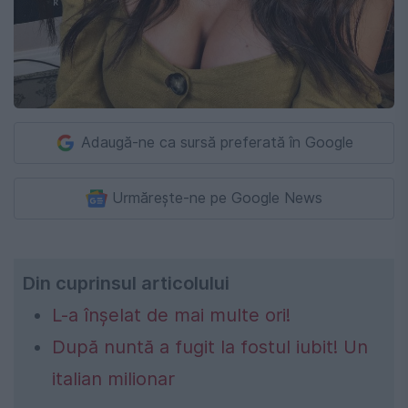
Adaugă-ne ca sursă preferată în Google
Urmărește-ne pe Google News
Din cuprinsul articolului
L-a înșelat de mai multe ori!
După nuntă a fugit la fostul iubit! Un
italian milionar