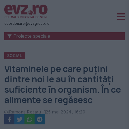
Știri
naționale
coordonare@evzgroup.ro
și
▼ Proiecte speciale
internaționale
|
SOCIAL
România
Vitaminele pe care puțini
-
dintre noi le au în cantități
Evenimentul
suficiente în organism. În ce
Zilei
alimente se regăsesc
Ramona Rotaru
25 mai 2024, 16:20