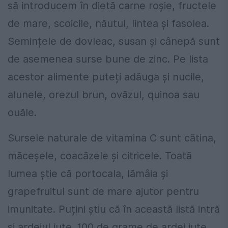
să introducem în dietă carne roșie, fructele
de mare, scoicile, năutul, lintea și fasolea.
Semințele de dovleac, susan și cânepă sunt
de asemenea surse bune de zinc. Pe lista
acestor alimente puteți adăuga și nucile,
alunele, orezul brun, ovăzul, quinoa sau
ouăle.
Sursele naturale de vitamina C sunt cătina,
măceșele, coacăzele și citricele. Toată
lumea știe că portocala, lămâia și
grapefruitul sunt de mare ajutor pentru
imunitate. Puțini știu că în această listă intră
și ardeiul iute. 100 de grame de ardei iute