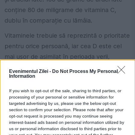
conține 80 de miligrame de vitamina C,
dublu în comparație cu lămâia.
Vitaminele trebuie să reprezintă o prioritate
pentru orice persoană, iar cea D este cel
mai ușor de asimilat în perioada verii,
soarele fiind cea mai bună sursă. O
Evenimentul Zilei -
Do Not Process My Personal
Information
cantitate importantă din această vitamină
se regăsește în ciupercă, somonul sălbatic,
If you wish to opt-out of the sale, sharing to third parties, or
processing of your personal or sensitive information for
tonul sau sardinele. Surse de vitamina D
targeted advertising by us, please use the below opt-out
pot fi și gălbenușul de ou, brânza ricotta,
section to confirm your selection. Please note that after your
opt-out request is processed you may continue seeing
brânza cheddar, laptele de vacă sau cel de
interest-based ads based on personal information utilized by
us or personal information disclosed to third parties prior to
soia, cerealele și fulgii de ovăz, potrivit
your opt-out. You may separately opt-out of the further