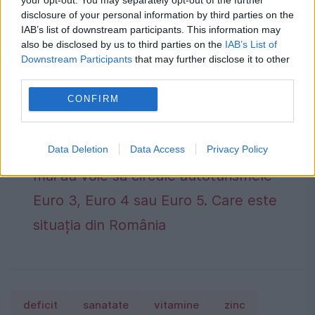
doc.ro
.
disclosure of your personal information by third parties on the
IAB’s list of downstream participants. This information may
also be disclosed by us to third parties on the
IAB’s List of
Alocația după 18 ani. Copiii majori care
Downstream Participants
that may further disclose it to other
third parties.
mai primesc bani de la stat în 2026.
CONFIRM
Condiția obligatorie prevăzută de lege
Mașini interzise în Europa. Lista
completă a țărilor și orașelor în care nu
Data Deletion
Data Access
Privacy Policy
mai au voie să circule autoturismele
Euro 3, Euro 4 sau Euro 5. Care este
situația din România
deficit
sanatate
vitamine
zinc