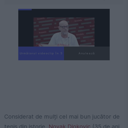
Următorul videoclip în 4
Anulează
Considerat de mulți cel mai bun jucător de
tenis din istorie,
Novak Djokovic
(35 de ani,