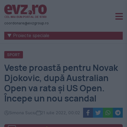
Știri
naționale
coordonare@evzgroup.ro
și
▼ Proiecte speciale
internaționale
|
SPORT
România
Veste proastă pentru Novak
-
Djokovic, după Australian
Evenimentul
Open va rata și US Open.
Zilei
Începe un nou scandal
Simona Suciu
21 iulie 2022, 00:02