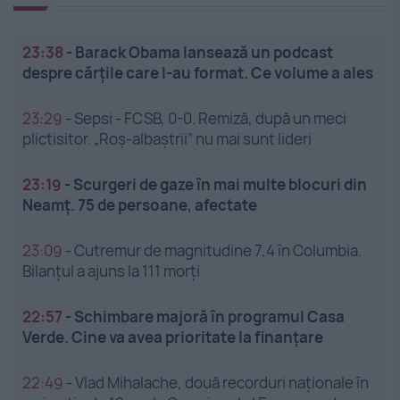
23:38
-
Barack Obama lansează un podcast
despre cărțile care l-au format. Ce volume a ales
23:29
-
Sepsi - FCSB, 0-0. Remiză, după un meci
plictisitor. „Roș-albaștrii” nu mai sunt lideri
23:19
-
Scurgeri de gaze în mai multe blocuri din
Neamț. 75 de persoane, afectate
23:09
-
Cutremur de magnitudine 7,4 în Columbia.
Bilanțul a ajuns la 111 morți
22:57
-
Schimbare majoră în programul Casa
Verde. Cine va avea prioritate la finanțare
22:49
-
Vlad Mihalache, două recorduri naționale în