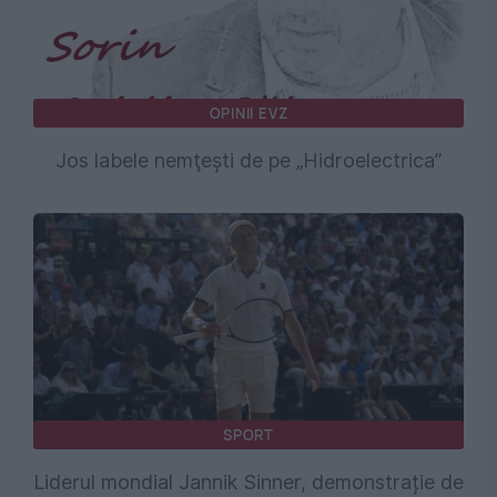
OPINII EVZ
Jos labele nemţeşti de pe „Hidroelectrica”
SPORT
Liderul mondial Jannik Sinner, demonstrație de