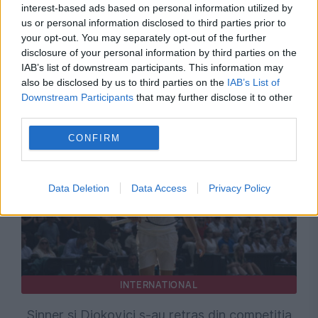
interest-based ads based on personal information utilized by
us or personal information disclosed to third parties prior to
INTERNATIONAL
your opt-out. You may separately opt-out of the further
disclosure of your personal information by third parties on the
Un gest făcut la Auschwitz i-a schimbat
IAB’s list of downstream participants. This information may
complet soarta. Bărbatul a fost deportat și nu
also be disclosed by us to third parties on the
IAB’s List of
Downstream Participants
that may further disclose it to other
mai poate intra în Schengen
third parties.
CONFIRM
Data Deletion
Data Access
Privacy Policy
INTERNATIONAL
Sinner și Djokovici s-au retras din competiția