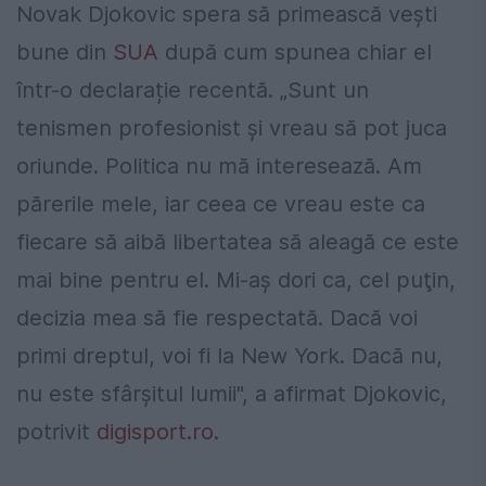
Novak Djokovic spera să primească vești
bune din
SUA
după cum spunea chiar el
într-o declarație recentă. „Sunt un
tenismen profesionist şi vreau să pot juca
oriunde. Politica nu mă interesează. Am
părerile mele, iar ceea ce vreau este ca
fiecare să aibă libertatea să aleagă ce este
mai bine pentru el. Mi-aş dori ca, cel puţin,
decizia mea să fie respectată. Dacă voi
primi dreptul, voi fi la New York. Dacă nu,
nu este sfârşitul lumii", a afirmat Djokovic,
potrivit
digisport.ro.